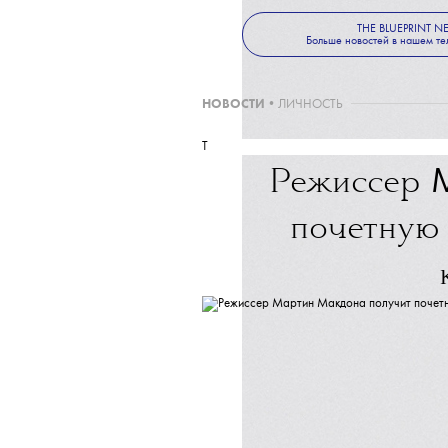
можно купить коллекционные
Ранее Acn
THE BLUEPRINT 
Больше новостей в нашем те
НОВОСТИ
•
ЛИЧНОСТЬ
T
Режиссер
почетную