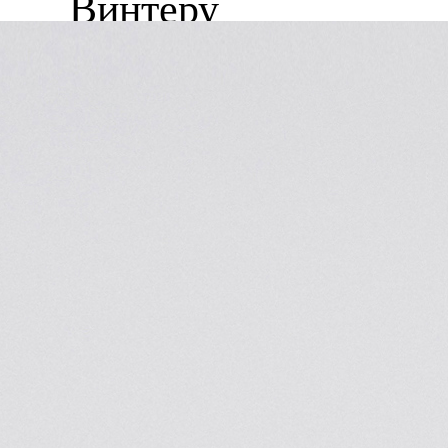
25 ОКТЯБРЯ 2018
ios выпустили капсульн
ию, посвященную Джонн
Винтеру