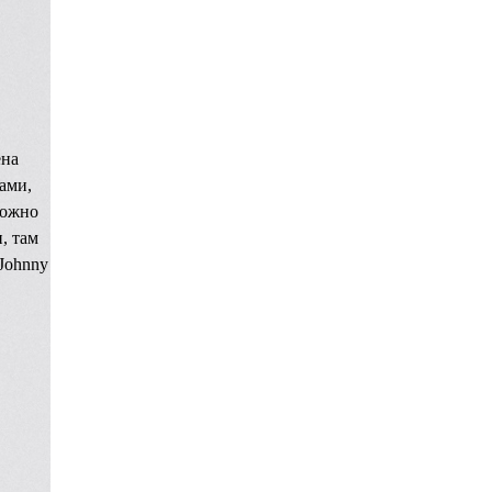
ена
ами,
можно
, там