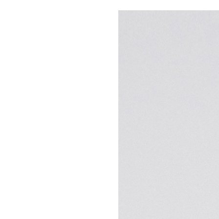
НОВОСТИ
T
Acne Stud
коллекц