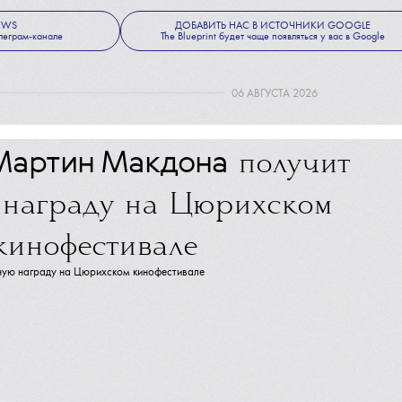
 вещи из личного архива музыканта. Все деньги пойдут в фонд 
Winter Foundation for the Arts.
e Studios
выпустили
коллекцию с брендом Fjällräven.
NEWS
ДОБАВИТЬ НАС В ИСТОЧНИКИ GOOGLE
леграм-канале
The Blueprint будет чаще появляться у вас в Google
06 АВГУСТА 2026
Мартин Макдона
получит
 награду на Цюрихском