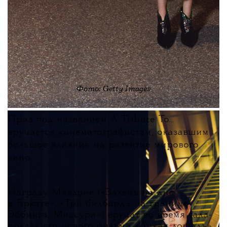
Фото: Getty Images
Приз под названием A Tribute To...
вручается кинематографистам, оказавшим
большое влияние на развитие мирового
кино.
Награду Макдоне («Залечь на дно
в Брюгге», «Три билборда на границе
Эббинга, Миссури») вручат во время гала-
показа его нового фильма «Дикая лошадь»