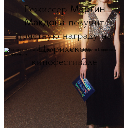
Мартин
Режиссер
Макдона
получит
почетную награду на
Цюрихском
кинофестивале