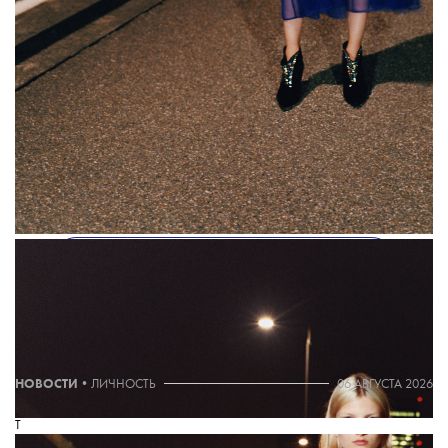
Вышел лукбук круизной коллекции 2019 Christopher Kane.
Его съемки проходили в ночном Токио, снимал лукбук
фотограф Лоуренс Эллис. По словам Кристофера Кейна, для
него этот город — бесконечный источник вдохновения.
В июне этого года Kering
продали
бренд Christopher Kane
его основателю.
THE BLUEPRINT NEWS
Больше новостей в нашем телеграм-канале
ДОБАВИТЬ НАС В ИСТОЧНИКИ GOOGLE
The Blueprint будет чаще появляться у вас в Google
НОВОСТИ
•
ЛИЧНОСТЬ
06 АВГУСТА 2026
T