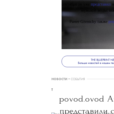
Одно из главных нововведен
мужской линии бренда. В
сентября он уже
представил
м
мужской моды: пок
Ранее Givenchy также
ре
THE BLUEPRINT 