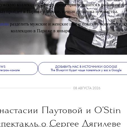
ий Эди Слимана в роли нового креативного директора Celine – 
 рамках своего
дебютного показа
на парижской неделе моды в ко
ужскую коллекцию. Теперь бренд присоединится к расписанию 
аз пройдет в Париже в январе, точная дата пока неизвестна.
шили
разделить мужские и женские шоу и показать новую мужс
коллекцию в Париже в январе.
NEWS
ДОБАВИТЬ НАС В ИСТОЧНИКИ GOOGLE