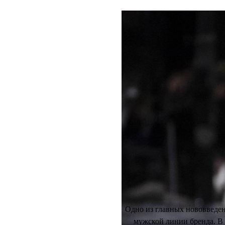
НОВОСТИ
T
Celine
муж