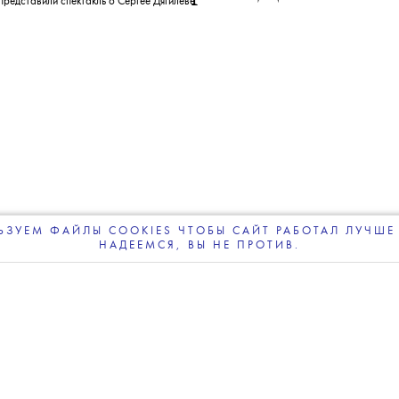
леграм-канале
The Blueprint будет чаще появляться у вас в Google
08 АВГУСТА 2026
астасии Паутовой и O’Stin
пектакль о Сергее Дягилеве
ЗУЕМ ФАЙЛЫ COOKIES ЧТОБЫ САЙТ РАБОТАЛ ЛУЧШЕ 
НАДЕЕМСЯ, ВЫ НЕ ПРОТИВ.
ПОДПИСЫВАЙТЕСЬ
НА НАШУ
ВЕЧЕРНЮЮ РАССЫЛКУ