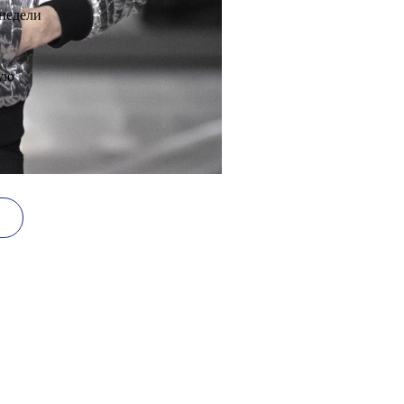
запуск
нце
недели
кую