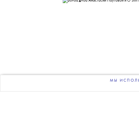
Больше новостей в нашем те
НОВОСТИ
•
СОБЫТИЯ
T
povod.ovod
Ан
представили с
МЫ ИСПОЛЬ