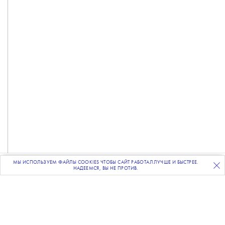
МЫ ИСПОЛЬЗУЕМ ФАЙЛЫ COOKIES ЧТОБЫ САЙТ РАБОТАЛ ЛУЧШЕ И БЫСТРЕЕ.
ПОДПИСЫВАЙТЕСЬ
НА НАШУ
ВЕЧЕРНЮЮ РАССЫЛКУ
НАДЕЕМСЯ, ВЫ НЕ ПРОТИВ.
Фото: кадр из фильма
Новый фильм про Человека-паука
стал