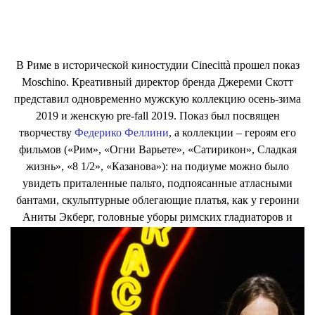
В Риме в исторической киностудии Cinecittà прошел показ
Moschino. Креативный директор бренда Джереми Скотт
представил одновременно мужскую коллекцию осень-зима
2019 и женскую pre-fall 2019. Показ был посвящен
творчеству
Федерико Феллини
, а коллекции – героям его
фильмов («Рим», «Огни Варьете», «Сатирикон», Сладкая
жизнь», «8 1/2», «Казанова»): на подиуме можно было
увидеть приталенные пальто, подпоясанные атласными
бантами, скульптурные облегающие платья, как у героини
Аниты Экберг, головные уборы римских гладиаторов и
плюмажи и боа танцовщиц кабаре, парики, как на
Венецианских балах, и армейские сапоги, расшитые
римскими цифрами и лого марки.
💧
Смотрите репортаж с показа в сторис нашего
инстаграма
,