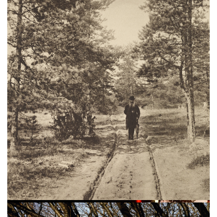
Фотографии Евгения Вишнякова, Николая
Мещерина, Игоря Грабаря, Александра
Родченко и других — на выставке
«Природа фотографии» в Третьяковской
галерее.
Проект создан при участии
победителей конкурса Huawei XMAGE.
В экспозицию вошли около 130 работ более
30 авторов — от конца XIX века до наших
дней. Выставка показывает, как фотография
прошла путь от изображения природы
в традициях живописи до самостоятельного
художественного языка. Среди
представленных работ — пикториализм
Николая Андреева, пейзажи Валаама
Анатолия Ерина, эксперименты