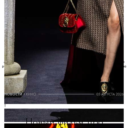
THE BLUEPRINT NEWS
Больше новостей в нашем телеграм-канале
ДОБАВИТЬ НАС В ИСТОЧНИКИ GOOGLE
The Blueprint будет чаще появляться у вас в Google
Знаком
💧
отмечены:
Американская транснациональная холдинговая компания Meta Platforms Inc. по
реализации продуктов ‒ социальных сетей Facebook и Instagram — запрещена на
территории России.
Маркировка произведена сервисом
Слеза
.
НОВОСТИ
•
КИНО
05 АВГУСТА 2026
T
Новый фильм про