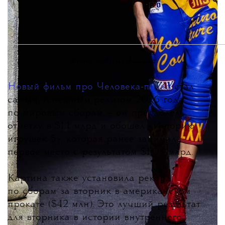
Фото: кадр из фильма
Новый фильм про Человека-паука
стал
самым успешным релизом 2026 года
по мировым сборам
— он преодолел
отметку в $1,1 млрд и обошел «Историю
игрушек 5», которая ранее занимала
первое место с результатом $1,07 млрд.
Картина также установила рекорд
по сборам за вторник в американском
прокате ($42 млн). Это лучший результат
для вторника в истории внутреннего