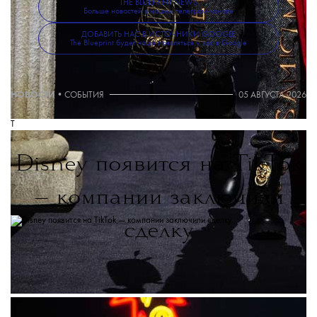
THE BLUEPRINT NEWS
Больше новостей в нашем телеграм-канале
ДОБАВИТЬ НАС В ИСТОЧНИКИ GOOGLE
The Blueprint будет чаще появляться у вас в Google
НОВОСТИ
•
СОБЫТИЯ
05 АВГУСТА 2026
T
Disney появится на TikTok
— компании заключили
сделку