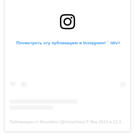
💧
 Посмотреть эту публикацию в
 Instagram<
 /div>
Публикация от Moschino (@moschino)
8 Янв 2019 в 12:36 PST