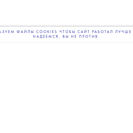
ЗУЕМ ФАЙЛЫ COOKIES ЧТОБЫ САЙТ РАБОТАЛ ЛУЧШЕ 
НАДЕЕМСЯ, ВЫ НЕ ПРОТИВ.
ПОДПИСЫВАЙТЕСЬ
НА НАШУ
ВЕЧЕРНЮЮ РАССЫЛКУ
ages
что Рианна работает над новым альбомом
 Show. По его словам, певица сейчас находится
ается новой музыкой.
бом певицы Anti вышел еще в 2016 году. С тех