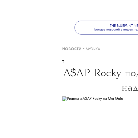
THE BLUEPRINT 
Больше новостей в нашем те
НОВОСТИ
•
МУЗЫКА
T
A$AP Rocky под
над