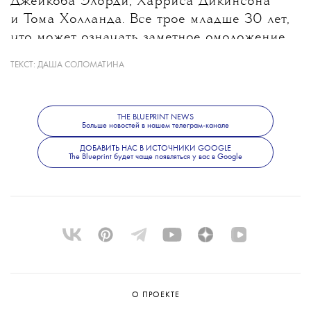
Джейкоба Элорди, Харриса Дикинсона
и Тома Холланда. Все трое младше 30 лет,
что может означать заметное омоложение
героя после Дэниела Крейга, которому
ТЕКСТ:
ДАША СОЛОМАТИНА
на момент выхода последнего фильма
о Бонде было 53 года. При этом создатели
не исключают, что роль получит
THE BLUEPRINT NEWS
Больше новостей в нашем телеграм-канале
неизвестный широкой публике актер.
Режиссером следующего фильма станет
ДОБАВИТЬ НАС В ИСТОЧНИКИ GOOGLE
The Blueprint будет чаще появляться у вас в Google
Дени Вильнев.
О ПРОЕКТЕ