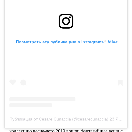
💧
 Посмотреть эту публикацию в
 Instagram<
 /div>
Публикация от Cesare Cunaccia (@cesarecunaccia)
23 Янв 2019 в 6:47 PST
В Париже прошел кутюрный показ Jean Paul Gaultier. В
коллекцию весна-лето 2019 вошли фантазийные вещи с