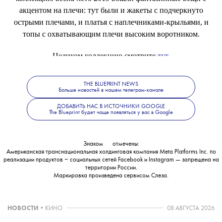
акцентом на плечи: тут были и жакеты с подчеркнуто
острыми плечами, и платья с наплечниками-крыльями, и
топы с охватывающим плечи высоким воротником.
Целиком коллекцию смотрите
тут
.
THE BLUEPRINT NEWS
Больше новостей в нашем телеграм-канале
ДОБАВИТЬ НАС В ИСТОЧНИКИ GOOGLE
The Blueprint будет чаще появляться у вас в Google
Знаком
💧
отмечены:
Американская транснациональная холдинговая компания Meta Platforms Inc. по
реализации продуктов ‒ социальных сетей Facebook и Instagram — запрещена на
территории России.
Маркировка произведена сервисом
Слеза
.
НОВОСТИ
•
КИНО
08 АВГУСТА 2026