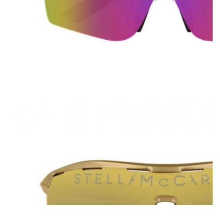
Бренд Stella McCartney выпустил коллекцию очков из
биопластика. Это вид пластмассы из возобновляемых
источников: Stella McCartney используют пластик, который
состоит из ацетилцеллюлозы и пластификатора (его
выводят из эфира лимонной кислоты). Оба эти материала
природного происхождения и легко возобновляются. Всего
в экологичную коллекцию вошло десять очков –
солнцезащитных и оптических.