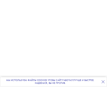
Фото: фрагмент обложки книги
МЫ ИСПОЛЬЗУЕМ ФАЙЛЫ COOKIES ЧТОБЫ САЙТ РАБОТАЛ ЛУЧШЕ И БЫСТРЕЕ.
ПОДПИСЫВАЙТЕСЬ
НА НАШУ
ВЕЧЕРНЮЮ РАССЫЛКУ
НАДЕЕМСЯ, ВЫ НЕ ПРОТИВ.
В романе Гюнтера Грасса
«Крысиха»
закрасили упоминание Гитлера и Сталина.