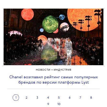
•
НОВОСТИ
ИНДУСТРИЯ
Chanel возглавил рейтинг самых популярных
брендов по версии платформы Lyst
1
2
3
4
5
6
7
8
9
10