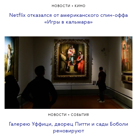
•
НОВОСТИ
КИНО
Netflix отказался от американского спин-оффа
«Игры в кальмара»
•
НОВОСТИ
СОБЫТИЯ
Галерею Уффици, дворец Питти и сады Боболи
реновируют