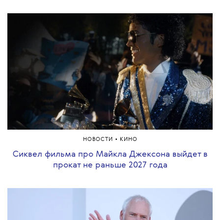
•
НОВОСТИ
КИНО
Сиквел фильма про Майкла Джексона выйдет в
прокат не раньше 2027 года