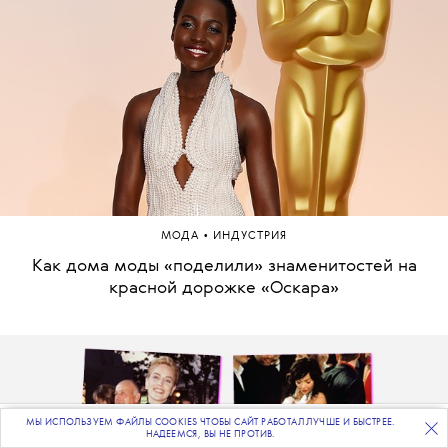
•
МОДА
ИНДУСТРИЯ
Как дома моды «поделили» знаменитостей на
красной дорожке «Оскара»
МЫ ИСПОЛЬЗУЕМ ФАЙЛЫ COOKIES ЧТОБЫ САЙТ РАБОТАЛ ЛУЧШЕ И БЫСТРЕЕ.
ПОДПИСЫВАЙТЕСЬ
НА НАШУ
ВЕЧЕРНЮЮ РАССЫЛКУ
НАДЕЕМСЯ, ВЫ НЕ ПРОТИВ.