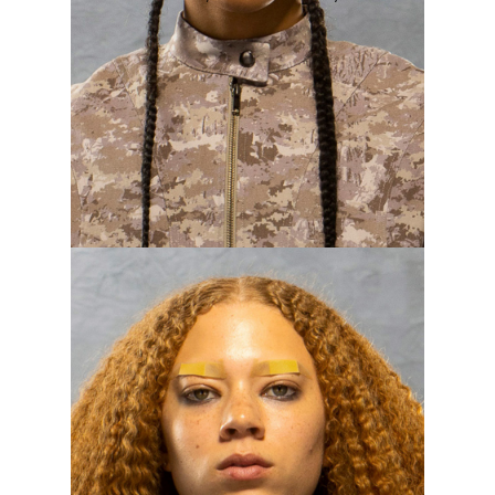
Черные губы
Помните, полгода назад, после
весенних показов, мы уже
советовали вам купить черную
помаду? Так вот, рекомендация
в силе: продукт точно задержится
в косметичке дольше одного
вечера. «Они [модели] — готические
феи, —
говорит
визажист Джеймс
Калиардос, который работал
на показе Rodarte. — Мне кажется,
что втайне все хотят выглядеть
именно так». Согласны? Тогда