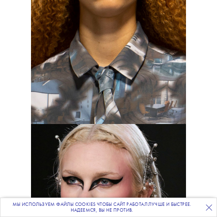
обновите в памяти нашу
инструкцию по черной помаде:
тут
лайфхаки по нанесению и подбор
подходящих мейкап-средств.
МЫ ИСПОЛЬЗУЕМ ФАЙЛЫ COOKIES ЧТОБЫ САЙТ РАБОТАЛ ЛУЧШЕ И БЫСТРЕЕ.
ПОДПИСЫВАЙТЕСЬ
НА НАШУ
ВЕЧЕРНЮЮ РАССЫЛКУ
НАДЕЕМСЯ, ВЫ НЕ ПРОТИВ.