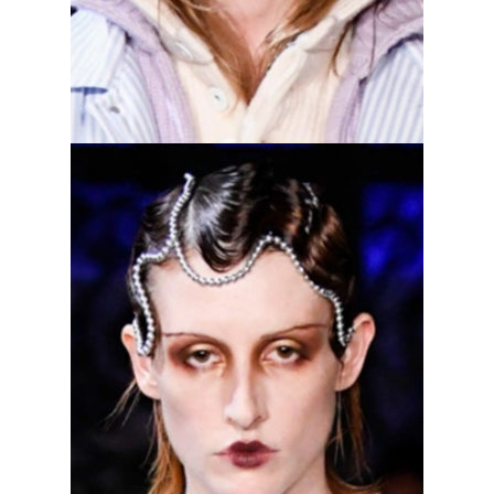
традиционному представлению
о женственности и красоте
и изменить его», —
рассказывает
Тори Берч о коллекции. И это
обновление канонов явно
коснулось и мейкапа: как насчет
лица без бровей? Тем более что
визажисты с показа Tory Burch
далеко не одиноки: с осветленными
бровями выходили и модели Emilia
Wickstead, Fashion East, Susan
Fang, Balmain, Off-White
и Alexander Wang. Последний —
он открывал модный месяц — даже
вдохновил осветлить брови
старшего дизайнера The Blueprint
Юлю Попову — и как же ей идет!
Но если вы пока не готовы к таким