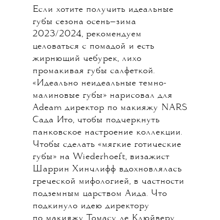
Если хотите получить идеальные
губы сезона осень—зима
2023/2024, рекомендуем
целоваться с помадой и есть
жирнющий чебурек, лихо
промакивая губы салфеткой.
«Идеально неидеальные темно-
малиновые губы» нарисовал для
Adeam директор по макияжу NARS
Сада Ито, чтобы подчеркнуть
панковское настроение коллекции.
Чтобы сделать «мягкие готические
губы» на Wiederhoeft, визажист
Шаррин Хинчлифф вдохновлялась
греческой мифологией, в частности
подземным царством Аида. Что
подкинуло идею директору
по макияжу Томасу де Клюйверу,