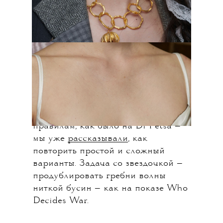
Холодная волна
Прическа из 1920-х оказалась на
гребне успеха и сто лет спустя: она
все чаще и чаще появляется и на
красных дорожках, и на показах.
Вариантов много: можно едва
наметить ее, как на показе Richard
Quinn, или сделать по всем
правилам, как было на Di Petsa —
мы уже
рассказывали
, как
повторить простой и сложный
варианты. Задача со звездочкой —
продублировать гребни волны
ниткой бусин — как на показе Who
Decides War.