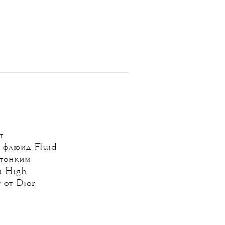
т
 флюид Fluid
 тонким
м High
от Dior.