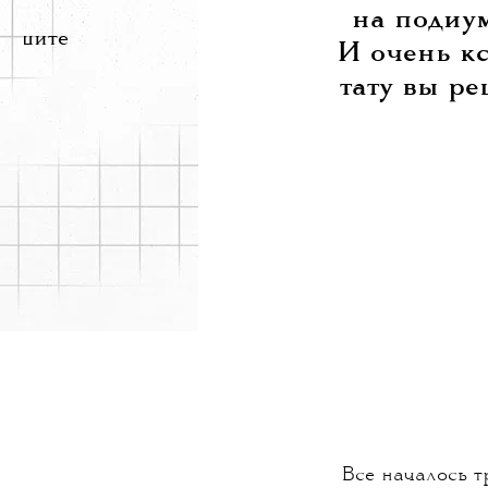
на подиу
решите
И очень кс
тату вы р
Все началось т