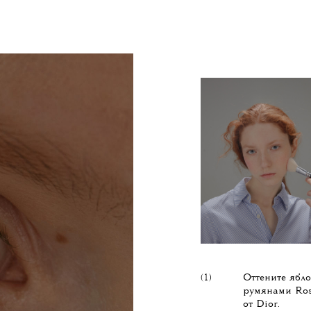
(1)
Оттените ябл
румянами Ros
от Dior.