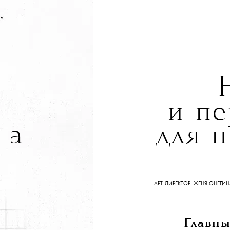
и
и пе
жа
для 
АРТ-ДИРЕКТОР: ЖЕНЯ ОН
ы
Главны