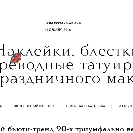
•
КРАСОТА
МАКИЯЖ
14 ДЕКАБРЯ 2016
Наклейки, блестк
реводные татуи
праздничного ма
ЕГИНА | ФОТО: ЕВГЕНИЙ ШИШКИН | СТИЛЬ: НАСТЯ БАТАШОВА | МАКИЯЖ И П
й бьюти-тренд 90-х триумфально в