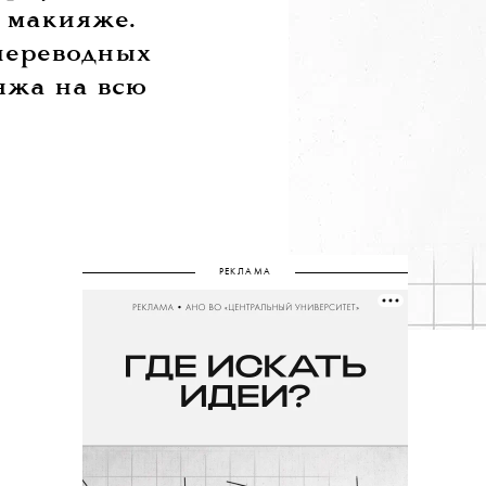
 макияже.
 переводных
яжа на всю
РЕКЛАМА