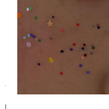
лите
ей