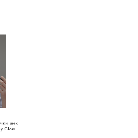
очки щек
y Glow