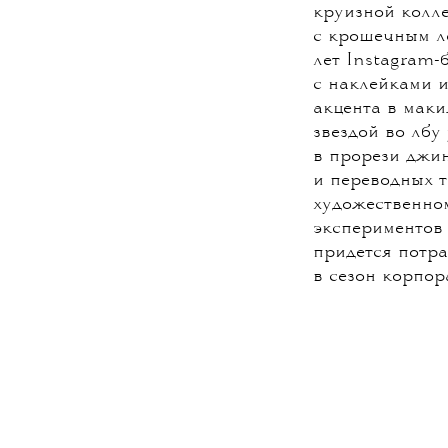
круизной колле
с крошечным л
лет Instagram-
с наклейками и
акцента в маки
звездой во лбу
в прорези джин
и переводных 
художественном
экспериментов 
придется потра
в сезон корпор