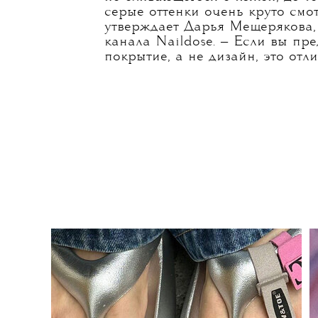
МОККО )))
После того как институт Panto
Mousse
главным цветом 2025 го
вернулось в моду с новым задо
всех оттенках коричневого — от 
не сливающегося с кожей, до т
серые оттенки очень круто смотр
утверждает Дарья Мещерякова, 
канала Naildose. — Если вы пр
покрытие, а не дизайн, это отл