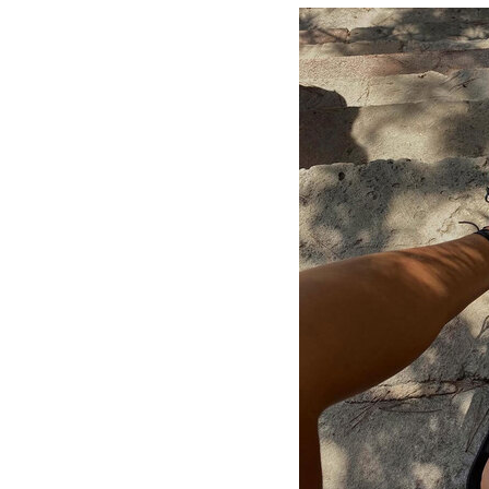
Завирусившие
но и на ног
розовые и беж
говорит Меще
создать визуа
оттенки светле
отказался о