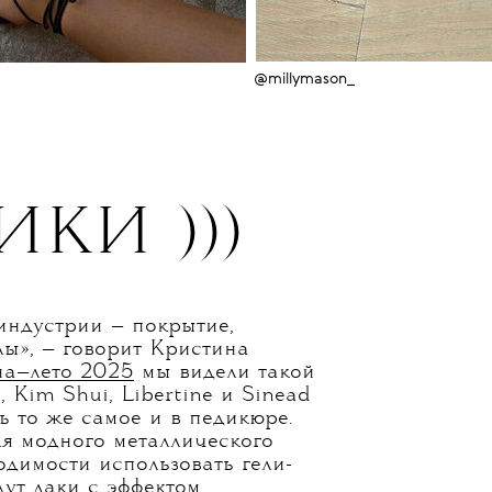
@millymason_
ИКИ )))