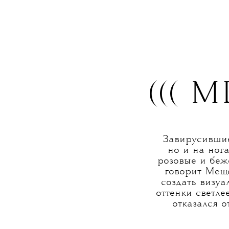
@b.by_you
(((