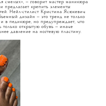
БЪЕМНЫЙ
ЙН )))
ях
— один из главных трендов недели
а 2025/2026, но в педикюре акцентом
 сейчас. А вместе с ним и стразы,
и геля и прочие объемные элементы.
ля смелых», — говорит мастер маникюра
 и предлагает крепить элементы
гтей. Нейл-стилист Кристина Ясюкевич
объемный дизайн — это тренд не только
 и в педикюре, но предупреждает, что
ь только открытую обувь — иначе
шнее давление на ногтевую пластину.