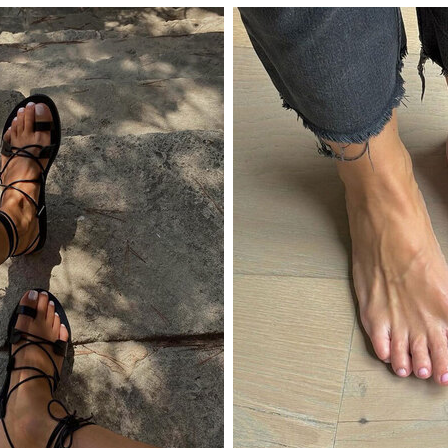
ся в тиктоке
soap nails
этим летом носят не тол
ах, — выбираем для этого полупрозрачные молоч
евые лаки. «Такое покрытие создает вид ухожен
рякова. Но предупреждает, что покрытие в то
льное впечатление, будто ногтей нет вовсе, — 
е или чуть темнее вашей кожи. Вариант для тех
т покрытия, — попросить мастера как следует о
пластину.