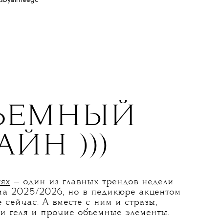
lsbyaimeegc