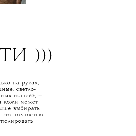
ГТИ
)))