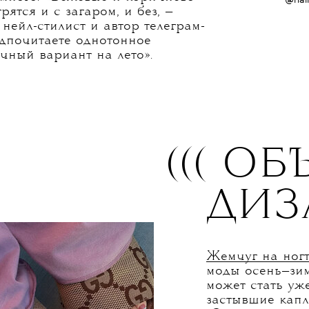
@millymason_
ne выбрал оттенок
Mocha
да, все кофейно-коричневое
ром. Причем речь идет обо
светлого, но все-таки
емного. «Бежевые и коричнево-
@nai
ятся и с загаром, и без, —
нейл-стилист и автор телеграм-
едпочитаете однотонное
ичный вариант на лето».