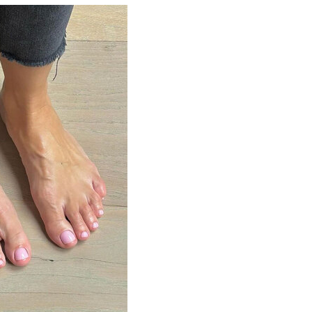
ько на руках,
ные, светло-
ных ногтей», —
н кожи может
лучше выбирать
, кто полностью
тполировать