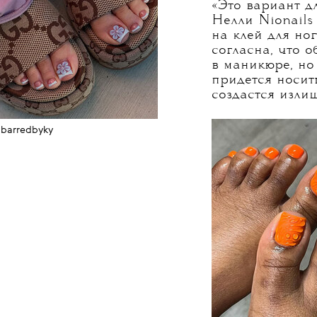
((( О
ДИЗА
Жемчуг на ногт
моды осень—зим
может стать уже
застывшие капл
«Это вариант д
Нелли Nionails
на клей для но
согласна, что 
в маникюре, но
придется носит
создастся изли
barredbyky