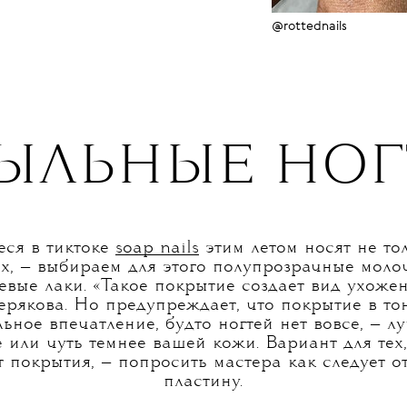
@rottednails
 МЫЛЬНЫЕ НО