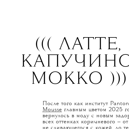
с каким педикюром щеголять в 
изучить главные тренды сезона.
((( ЛАТТЕ,
КАПУЧИНО