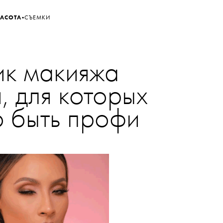
•
РАСОТА
СЪЕМКИ
ик макияжа
, для которых
о быть профи