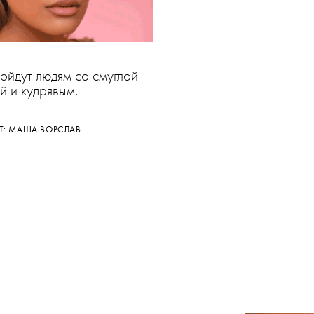
йдут людям со смуглой
й и кудрявым.
СТ: МАША ВОРСЛАВ