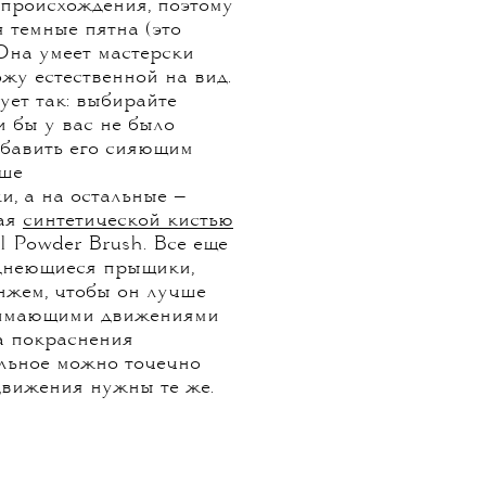
происхождения, поэтому
 темные пятна (это
Она умеет мастерски
ожу естественной на вид.
ет так: выбирайте
и бы у вас не было
збавить его сияющим
ьше
и, а на остальные —
вая
синтетической кистью
l Powder Brush. Все еще
днеющиеся прыщики,
онжем, чтобы он лучше
жимающими движениями
на покраснения
льное можно точечно
 движения нужны те же.