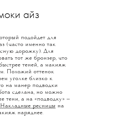
моки айз
который подойдет для
аз (часто именно так
асную дорожку). Для
вать тот же бронзер, что
 быстрее теней, а макияж
м. Похожий оттенок
ем уголке близко к
го на манер подводки
бота сделана, но можно
е тени, а на «подводку» —
Накладные ресницы
на
акияж наряднее.