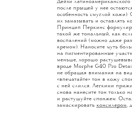
Дейзи латиноамериканского 
после прыщей у нее остаются
особенность смуглой кожи). 
их замазывать и оставлять к
Принцип Перкинс формулиру
такой же тональный, как есл
воспалений (можно даже ра
кремом). Наносите чуть бол
на пигментированные участк
меньше, хорошо растушевы
вроде Morphe G40 Pro Detai
не обращая внимания на ви
«впечатайте» тон в кожу сп
с ней слился. Легкими при
снова нанесите тон только 
и растушуйте спонжем. Оста
замаскировать
консилером
,