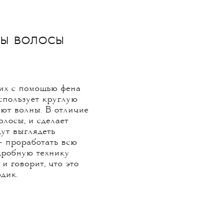
бы волосы
их с помощью фена
спользует круглую
ают волны. В отличие
олосы, и сделает
ут выглядеть
— проработать всю
одробную технику
и говорит, что это
одик.