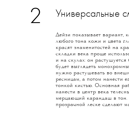
2
Универсальные с
Дейзи показывает вариант, 
любого тона кожи и цвета гл
красят знаменитостей на кр
складки века проще использо
и на скулах: он растушуется
будет выглядеть монохромны
нужно растушевать во внешн
ресницам, а потом нанести е
тонкой кистью. Основная ра
нанести в центр века телесны
мерцающий карандаш в тон.
прозрачной леске сделают м