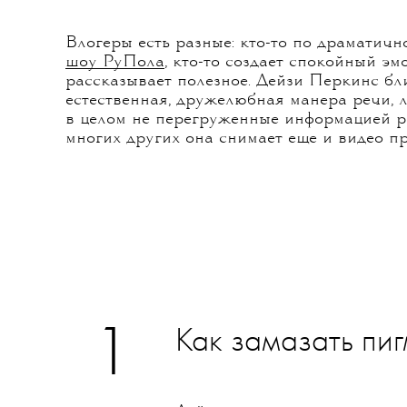
Влогеры есть разные: кто-то по драматичн
шоу РуПола
, кто-то создает спокойный э
рассказывает полезное. Дейзи Перкинс бл
естественная, дружелюбная манера речи,
в целом не перегруженные информацией ро
многих других она снимает еще и видео п
1
Как замазать пи