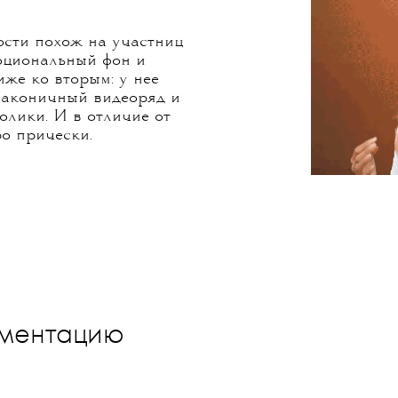
ости похож на участниц
моциональный фон и
иже ко вторым: у нее
 лаконичный видеоряд и
лики. И в отличие от
ро прически.
гментацию