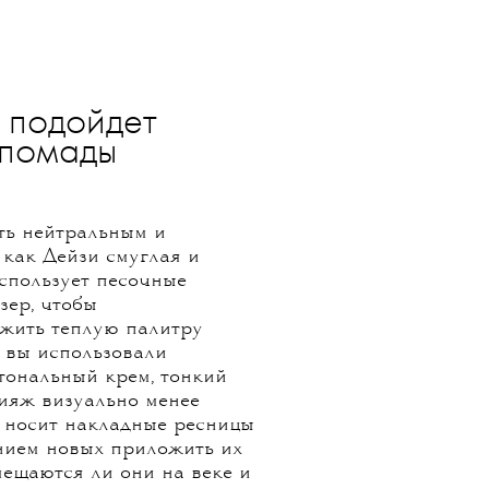
 подойдет
 помады
ть нейтральным и
 как Дейзи смуглая и
спользует песочные
зер, чтобы
ежить теплую палитру
и вы использовали
тональный крем, тонкий
кияж визуально менее
а носит накладные ресницы
анием новых приложить их
омещаются ли они на веке и