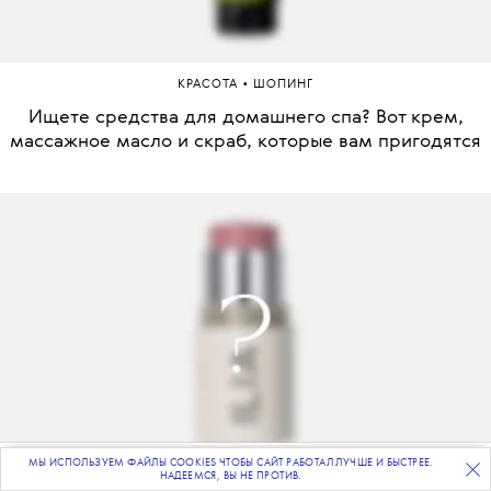
•
КРАСОТА
ШОПИНГ
Ищете средства для домашнего спа? Вот крем,
массажное масло и скраб, которые вам пригодятся
МЫ ИСПОЛЬЗУЕМ ФАЙЛЫ COOKIES ЧТОБЫ САЙТ РАБОТАЛ ЛУЧШЕ И БЫСТРЕЕ.
ПОДПИСЫВАЙТЕСЬ
НА НАШУ
ВЕЧЕРНЮЮ РАССЫЛКУ
НАДЕЕМСЯ, ВЫ НЕ ПРОТИВ.