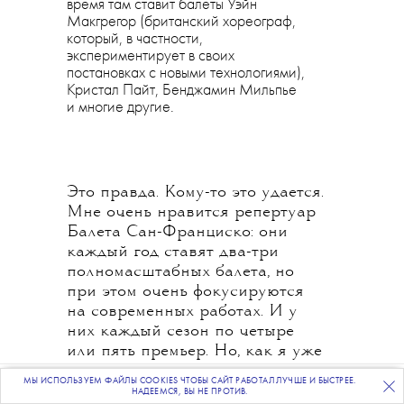
время там ставит балеты Уэйн
Макгрегор (британский хореограф,
который, в частности,
экспериментирует в своих
постановках с новыми технологиями),
Кристал Пайт, Бенджамин Мильпье
и многие другие.
Это правда. Кому-то это удается.
Мне очень нравится репертуар
Балета Сан-Франциско: они
каждый год ставят два-три
полномасштабных балета, но
при этом очень фокусируются
на современных работах. И у
них каждый сезон по четыре
или пять премьер. Но, как я уже
говорил, все очень зависит от
МЫ ИСПОЛЬЗУЕМ ФАЙЛЫ COOKIES ЧТОБЫ САЙТ РАБОТАЛ ЛУЧШЕ И БЫСТРЕЕ.
ПОДПИСЫВАЙТЕСЬ
НА НАШУ
ВЕЧЕРНЮЮ РАССЫЛКУ
того, какой уже сложилась
НАДЕЕМСЯ, ВЫ НЕ ПРОТИВ.