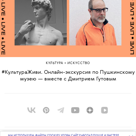
•
КУЛЬТУРА
ИСКУССТВО
#КультураЖиви. Онлайн-экскурсия по Пушкинскому
музею — вместе с Дмитрием Гутовым
МЫ ИСПОЛЬЗУЕМ ФАЙЛЫ COOKIES ЧТОБЫ САЙТ РАБОТАЛ ЛУЧШЕ И БЫСТРЕЕ.