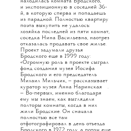
находилась комната Бродского,
и экспозиционную в соседней 36-
й, в которую сперва и попадаешь
из парадной. Полностью квартиру
поэта выкупить не удалось:
хозяйка последней из пяти комнат,
соседка Нина Васильевна, наотрез
отказалась продавать свое жилье.
Проект задумали друзья
Бродского еще в 1999 году:
«Огромную роль в проекте сыграл
фонд создания музея Иосифа
Бродского и его председатель
Михаил Мильчик, — рассказывает
💧
куратор музея
Анна Наринская
.
— Во-первых, именно благодаря
ему мы знаем, как выглядели
полторы комнаты, когда в них
жили Бродские. Он сначала
полностью все там
отфотографировал в день отъезда
Бродского в 1972 году, а потом еще