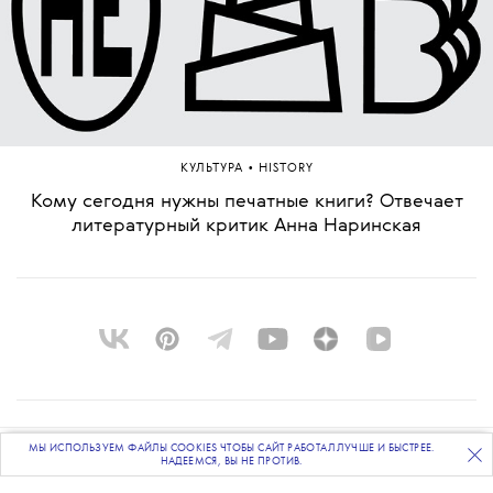
•
КУЛЬТУРА
HISTORY
Кому сегодня нужны печатные книги? Отвечает
литературный критик Анна Наринская
О ПРОЕКТЕ
МЫ ИСПОЛЬЗУЕМ ФАЙЛЫ COOKIES ЧТОБЫ САЙТ РАБОТАЛ ЛУЧШЕ И БЫСТРЕЕ.
ПОДПИСЫВАЙТЕСЬ
НА НАШУ
ВЕЧЕРНЮЮ РАССЫЛКУ
НАДЕЕМСЯ, ВЫ НЕ ПРОТИВ.
КОМАНДА