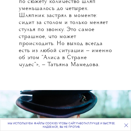
по сюжету количество шляп
уменьшалось до четырех.
Шляпник застрял в моменте:
сидит за столом и только меняет
стулья по звонку. Это самое
страшное, что может
происходить. Но выход всегда
есть из любой ситуации — именно
об этом “Алиса в Стране
чудес”», — Татьяна Мамедова.
МЫ ИСПОЛЬЗУЕМ ФАЙЛЫ COOKIES ЧТОБЫ САЙТ РАБОТАЛ ЛУЧШЕ И БЫСТРЕЕ.
ПОДПИСЫВАЙТЕСЬ
НА НАШУ
ВЕЧЕРНЮЮ РАССЫЛКУ
НАДЕЕМСЯ, ВЫ НЕ ПРОТИВ.