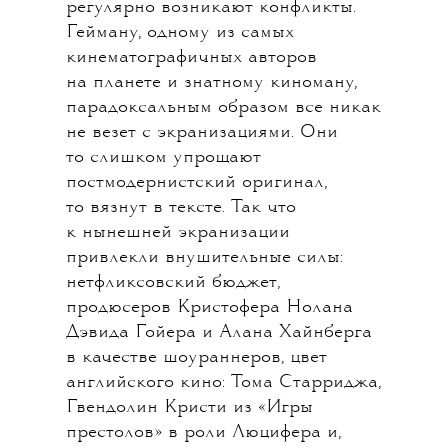
Долгожданная экранизация одного
из главных графических романов
в истории современной популярной
культуры — «Песочного человека»
Нила Геймана. Во вселенной
«Человека», сконструированной
на манер классических мифологий,
действуют Вечные — Смерть,
Страсть, Страдание, Судьба,
Сумасшествие, Сокрушение и наш
главный герой — Сон. Эти семеро
существуют вне времени
и пространства, они бессмертны,