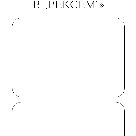
понимают, как устроен большой
спорт. Сам Майк Тайсон никакого
участия в съемках не принимал
и все предприятие давно проклял,
подтверждая нашу догадку, что
в сериале главного героя решили
не романтизировать.
«ДОБРО