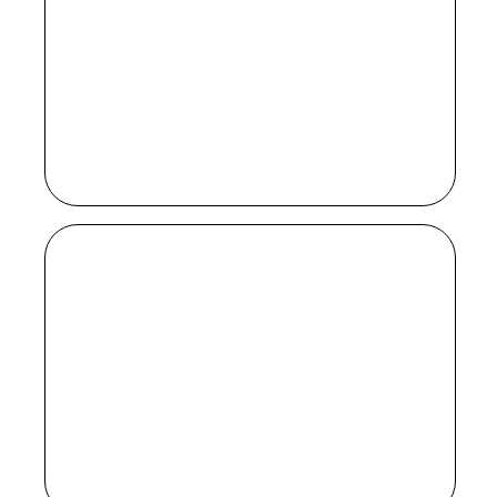
Выбрали лучшие телешоу месяца:
долгожданная экранизация
«Песочного человека» Нила Геймана,
женщина-Халк и «Дом драконов»
по Джорджу Р.Р. Мартину
«ПЕСОЧНЫЙ
ЧЕЛОВЕК»