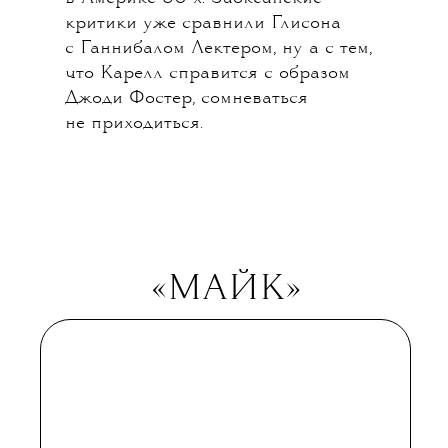
и в «Охотнике на лис», но теперь
он получил бенефис.
Десятисерийный «Пациент» — это
психологический триллер про
психотерапевта (собственно
Карелл), которого буквально берет
в плен серийный убийца (Донал
Глисон, Левин из «Анны
Карениной» Джо Райта)
с необычным требованием: обуздать
его склонность к убийствам.
Терапия, разумеется, обернется
исследованием травм самого
главного героя, недавно
похоронившего жену. Шоураннеры
«Пациента» — Джо Вайсберг
и Джоэл Филдс, любимчики
FX Productions и авторы великих