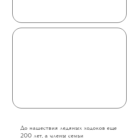
Фармига.
«ДОМ
ДРАКОНА»