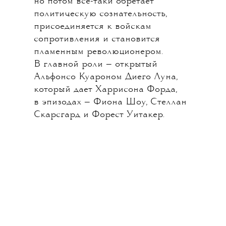
не оставляет попыток снять для
взрослых фанатов Лукаса что-то
приличное. «Оби-Вана Кеноби»,
в котором к роли наставника Дарта
Вейдера вернулся Юэн Макгрегор,
вышел не очень удачным, и теперь
кинокомпания наняла Тони Гилроя,
создателя нового «Борна», который
успешно перезагрузил в нулевые
жанр боевика. В центре «Андора» —
приключения авантюриста
и разведчика Кассиана Андора,
которые оказываются
предысторией к событиям фильма
«Изгой-Один. Звездные войны:
Истории». В то время как все
приличные планеты восстают
против Империи, Кассиан сначала