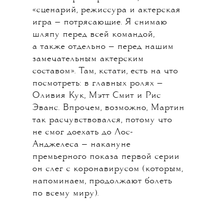
До нашествия ледяных ходоков еще
200 лет, а члены семьи
Таргариенов уже переругались
между собой. Тут без вариантов:
приквел «Игры престолов» — самый
ожидаемый сериал сезона
(сравниться может разве что
«Властелин колец», который
выходит в сентябре). Работа над
фильмом шла три года. Правда,
фанатов немного смущает тот факт,
что шоураннеры «Игры престолов»
Дэвид Бениофф и Дэниел Бретт
Уайсс участия в съемках
не принимали. Зато автор
первоисточника («Дом» снят
по книге Джорджа Р. Р. Мартина
«Пламя и кровь») создателей