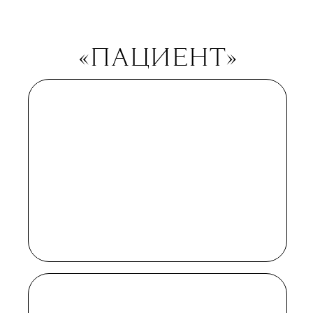
не только не проклял,
но и на премьере сказал, что
«сценарий, режиссура и актерская
игра — потрясающие. Я снимаю
шляпу перед всей командой,
а также отдельно — перед нашим
замечательным актерским
составом». Там, кстати, есть на что
посмотреть: в главных ролях —
Оливия Кук, Мэтт Смит и Рис
Эванс. Впрочем, возможно, Мартин
так расчувствовался, потому что
не смог доехать до Лос-
Анджелеса — накануне
премьерного показа первой серии
он слег с коронавирусом (которым,
напоминаем, продолжают болеть
по всему миру).