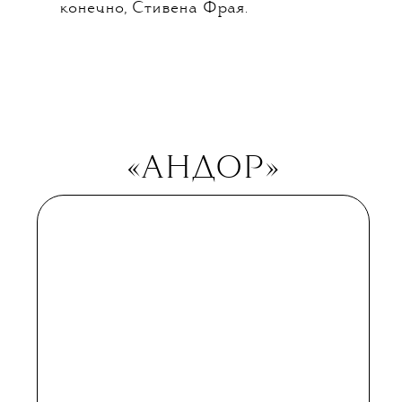
но не всемогущи, и к радости
читателей и зрителей между ними
регулярно возникают конфликты.
Гейману, одному из самых
кинематографичных авторов
на планете и знатному киноману,
парадоксальным образом все никак
не везет с экранизациями. Они
то слишком упрощают
постмодернистский оригинал,
то вязнут в тексте. Так что
к нынешней экранизации
привлекли внушительные силы:
нетфликсовский бюджет,
продюсеров Кристофера Нолана
Дэвида Гойера и Алана Хайнберга
в качестве шоураннеров, цвет
английского кино: Тома Старриджа,