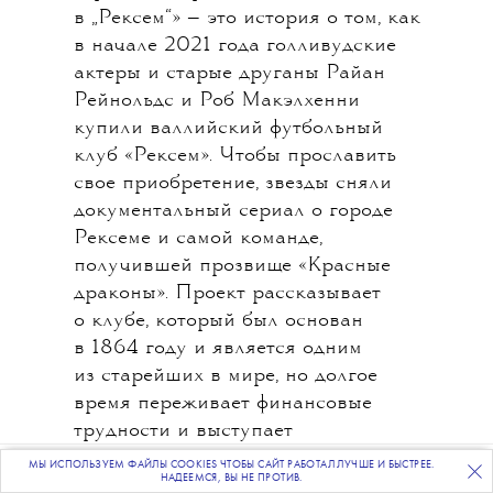
Помните сериал «Тед Лассо»
с Джейсоном Судейкисом о том,
как тренер по американскому
футболу переезжает в Англию
тренировать «настоящую»
футбольную команду (пусть
и проигрывающую все на свете)?
МЫ ИСПОЛЬЗУЕМ ФАЙЛЫ COOKIES ЧТОБЫ САЙТ РАБОТАЛ ЛУЧШЕ И БЫСТРЕЕ.
ПОДПИСЫВАЙТЕСЬ
НА НАШУ
ВЕЧЕРНЮЮ РАССЫЛКУ
Так вот он превратился из хитового
НАДЕЕМСЯ, ВЫ НЕ ПРОТИВ.