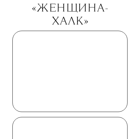
продолжает заниматься грабежом,
но потом все-таки обретает
политическую сознательность,
присоединяется к войскам
сопротивления и становится
пламенным революционером.
В главной роли — открытый
Альфонсо Куароном Диего Луна,
который дает Харрисона Форда,
в эпизодах — Фиона Шоу, Стеллан
Скарсгард и Форест Уитакер.