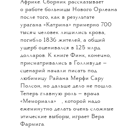
Вера Фармига, одна из главных
современных scream queen, звезда
«Мотеля Бейтса», где она играла
маму Нормана Бейтса из «Психо»
Хичкока, и франшизы «Проклятие»,
возвращается на телеэкраны.
Впрочем, не в своем любимом
жанре ужасов. «Пять дней
в „Мемориале“» — это экранизация
одноименного бестселлера
американской журналистки Шери
Финк, которая в 2015 году
получила Пулитцера за репортажи