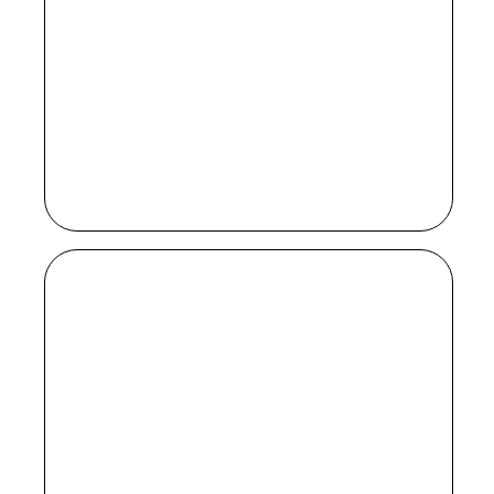
очень напоминает Фиби Уоллер-
Бридж из «Дряни» (с учетом
«детского» возрастного рейтинга
Marvel, разумеется). В эпизодах
появляется Марк Руффало, Тим Рот
(в роли злодея, конечно) и Бенедикт
Вонг из «Доктора Стрэнджа».
«ПЯТЬ ДНЕЙ
В „МЕМОРИАЛЕ“»