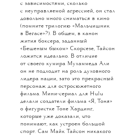
Профессиональная и личная
биография Майка Тайсона —
идеальный материал для байопика.
Вундеркинд с неуправляемым
характером, в двенадцать лет
загремевший в спецшколу для
несовершеннолетних преступников
и решивший стать боксером после
встречи с Мухаммедом Али.
«Самый сильный нокаутер
в истории» и «самый жестокий
человек в истории спорта»,
откусивший во время боя ухо
сопернику. Нежный любитель
голубей. Вполне успешный актер —
после завершения спортивной