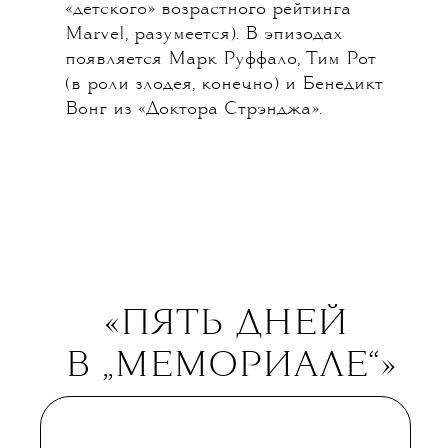
неугомонного Кевина Файги.
«Женщина-Халк», как ясно
из названия, — это история женской
версии доктора Брюса Бэннера —
адвоката, которая случайно
обретает суперсопособности.
Разница с остальными героями
вселенной Marvel состоит в том, что
она эти суперспособности видала
известно где — неуправляемый гнев,
который превращает ее в зеленого
монстра, юридической карьере,
мягко говоря, не помогает.
В главной роли — уже традиционно
для Marvel — звезда инди-кино
и телевидения Татьяна Маслани.
Она регулярно ломает «четвертую
стену» и в некоторые моменты