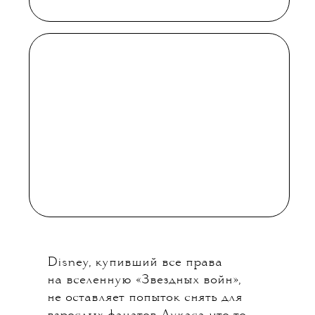
Гвендолин Кристи из «Игры
престолов» в роли Люцифера и,
конечно, Стивена Фрая.
«АНДОР»