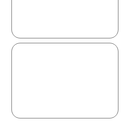
«Американцев» об агентах КГБ
в Америке 80-х. Заокеанские
критики уже сравнили Глисона
с Ганнибалом Лектером, ну а с тем,
что Карелл справится с образом
Джоди Фостер, сомневаться
не приходиться.
«МАЙК»