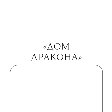
об эпидемии Эболы в Западной
Африке. Сборник рассказывает
о работе больницы Нового Орлеана
после того, как в результате
урагана «Катрина» примерно 700
тысяч человек лишились крова,
погибло 1836 жителей, а общий
ущерб оценивался в 125 млрд
долларов. К книге Финк, конечно,
присматривались в Голливуде —
сценарий начали писать под
любимицу Райана Мерфи Сару
Полсон, но дальше дело не пошло.
Теперь главную роль — врача
💧
«Мемориала»
, которой надо
ежеминутно делать очень сложные
этические выборы, играет Вера