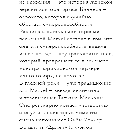
Marvel продолжает завоевывать
телевидение. Не успела
закончиться «Мисс Марвел»
о первой супергероине
пакистанского происхождения, как
выходит новый проект