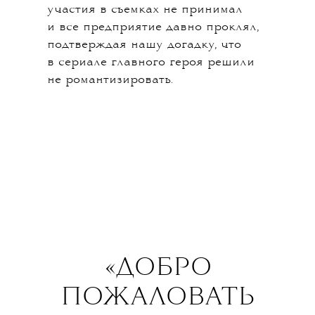
карьеры и нескольких поездок
в рехаб, где работали не столько
с зависимостями, сколько
с неуправляемой агрессией, он стал
довольно много сниматься в кино
(помните трилогию «Мальчишник
в Вегасе»?). В общем, в канон
жития боксера, заданный
«Бешеным быком» Скорсезе, Тайсон
ложится идеально. В отличие
от своего кумира Мухаммеда Али
он не подходит на роль духовного
лидера нации, зато это прекрасный
персонаж для остросюжетного
фильма. Мини-сериал для Hulu
делали создатели фильма «Я, Тоня»
о фигуристке Тоне Хардинг,
которые уже доказали, что