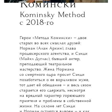
Комински
Kominsky Method
с 2018-го
Герои «Метода Комински» — двое
старых во всех смыслах друзей:
Норман (Алан Аркин), глава
продюсерского агентства, и Сэнди
(Майкл Дуглас), бывший актер,
преподающий театральное
мастерство. Жена Нормана
со смертного одра просит Сэнди
позаботиться о ее ворчливом муже,
тот дает ей обещание — и весь сезон
старается его сдержать, несмотря
на вредный характер горюющего
приятеля и проблемы в собственной
жизни. На склоне лет Сэнди
и Норман остаются вдвоем — и как