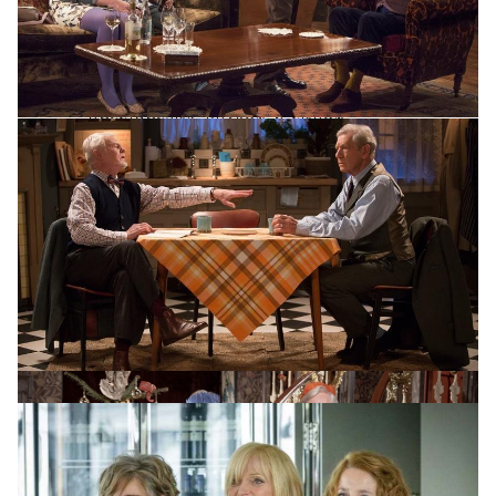
в процессе развода, но все еще
надеется сохранить брак — а еще
ей приходится присматривать
за матерью, сбежавшей из дома
престарелых, внуком и сыном-
уголовником. А Сью (Миранда
Ричардсон), одну из основателей
глянцевого журнала о свадьбах,
смещает с должности коллега (и
по совместительству отец ее сына),
заменив ее на новую юную
сотрудницу, с которой у него роман.
Словом, все три подруги очень
нуждаются в деньгах и жизни
с чистого листа.