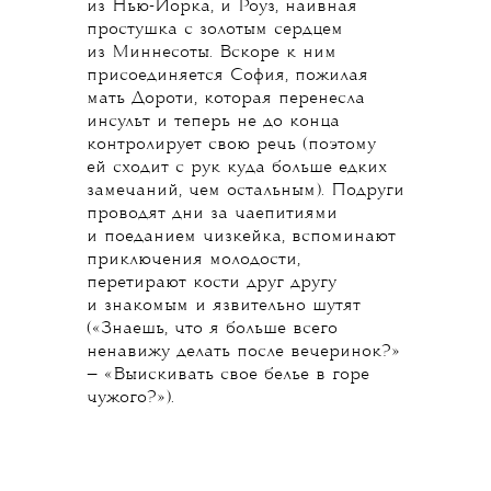
из Нью-Йорка, и Роуз, наивная
простушка с золотым сердцем
из Миннесоты. Вскоре к ним
присоединяется София, пожилая
мать Дороти, которая перенесла
инсульт и теперь не до конца
контролирует свою речь (поэтому
ей сходит с рук куда больше едких
замечаний, чем остальным). Подруги
проводят дни за чаепитиями
и поеданием чизкейка, вспоминают
приключения молодости,
перетирают кости друг другу
и знакомым и язвительно шутят
(«Знаешь, что я больше всего
ненавижу делать после вечеринок?»
— «Выискивать свое белье в горе
чужого?»).