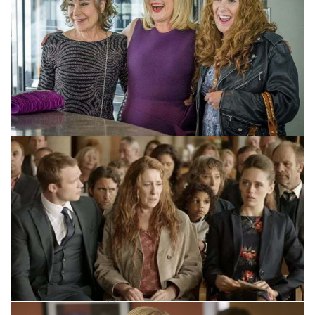
«Подруги» — сильно
драматизированный, но все же
весьма реалистичный сериал
о проблемах женщин зрелого
возраста. Сложные отношения
со взрослыми детьми и супругами,
нежелание принять старение
собственного тела, больные суставы,
нехватка денег и разочарование
в жизни — и это только малая часть