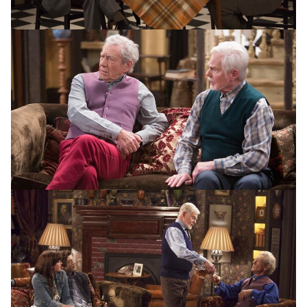
Подруги
Girlfriends
2018
Филлис Логан (миссис Хьюз
из «Аббатства Даунтон») играет
Линду, чей муж погиб при
загадочных обстоятельствах
во время круиза, оставив ее с
недействительной страховкой,
долгами и подозрением
в собственном убийстве. Она
обращается за поддержкой
к давним подругам, но и у тех
жизнь не сахар. Гейл находится