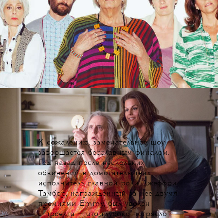
К сожалению, замечательное шоу
завершается бесславным финалом.
Год назад после нескольких
обвинений в домогательствах
исполнитель главной роли Джеффри
Тамбор, награжденный за нее двумя
премиями Emmy, был уволен
с проекта — что глубоко потрясло