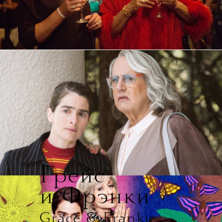
3.
Грейс
и Фрэнки
Grace & Frankie