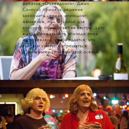
фанатов «Очевидного». Джил
Солоуэй приняла решение
закончить сериал эпизодом-
мюзиклом, над музыкой для
которого поработает ее сестра. Дату
выхода финального эпизода пока
не объявляли, но ожидается, что
зрители смогут попрощаться
с любимыми героями этой осенью.