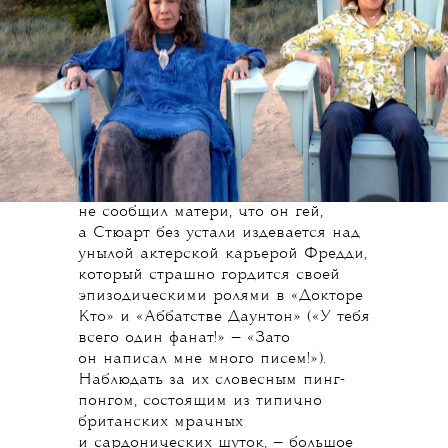
из распития чая на диване
в бархатных халатах и обсуждения
личной жизни их подруги Вайолет
и молодого жизнерадостного соседа
сверху — его играет Иван Реон,
на 180° развернувшийся в этой роли
от кровожадного Рамси Болтона
из «Игры престолов». Фредди
поддевает Стюарта, что тот,
разменяв восьмой десяток, все еще
не сообщил матери, что он гей,
а Стюарт без устали издевается над
унылой актерской карьерой Фредди,
который страшно гордится своей
эпизодическими ролями в «Докторе
Кто» и «Аббатстве Даунтон» («У тебя
всего один фанат!» — «Зато
он написал мне много писем!»).
Наблюдать за их словесным пинг-
понгом, состоящим из типично
британских мрачных
и сардонических шуток, — большое