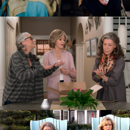
Vicious
2013–2016
Для ситкома, в котором играют два
выдающихся актера — сэр Иэн
Маккеллен и сэр Дерек Джекоби,
«Грешники» на удивление мало
известны. Кавалеры ордена
Британской империи с послужным
списком ролей от суперзлодеев
до шекспировских героев здесь
предстают в роли практически
самих себя. Фредди и Стюарт живут
вместе уже 48 лет в центре Лондона.
Как и любая семейная пара
с солидным стажем, они
одновременно и очень любят друг
друга, и чертовски друг от друга
устали. Их жизнь состоит