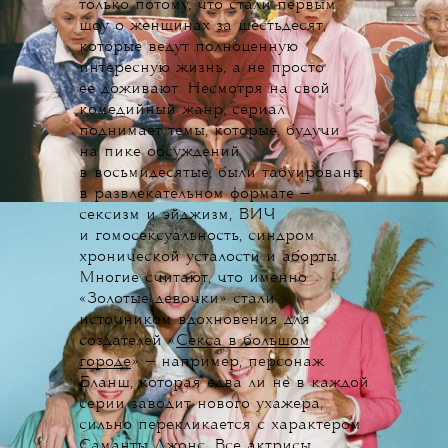
только потому, что стали первым
шоу о женщинах за шестьдесят,
которые ведут полноценную
интересную жизнь, а не просто
ее доживают. Несмотря на свой
комедийный жанр, сериал
поднимает темы, которые, будучи
на пике обсуждений
в восьмидесятые, были табуированы
в развлекательном формате —
сексизм и эйджизм, ВИЧ
и гомосексуальность, синдром
хронической усталости и аборты.
Многие считают, что именно
«Золотые девочки» стали
источником вдохновения для
создателей «
Секса в большом
городе
» — например, персонаж
Бланш, которая едва ли не в каждой
серии заводит нового ухажера,
сильно перекликается с характером
Саманты Джонс. Все актрисы,