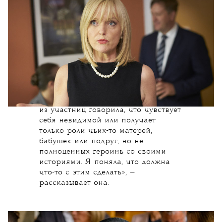
тем, которые он озвучивает.
Создательница «Подруг» Кэй
Меллор считает своей задачей
исправить положение взрослых
женщин в кинобизнесе. «Как-то
я была на конференции,
посвященной женщинам
в индустрии кино, и почти каждая
из участниц говорила, что чувствует
себя невидимой или получает
только роли чьих-то матерей,
бабушек или подруг, но не
полноценных героинь со своими
историями. Я поняла, что должна
что-то с этим сделать», —
рассказывает она.