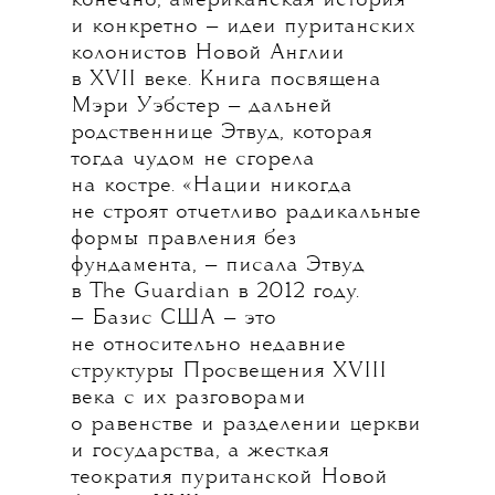
конечно, американская история
и конкретно — идеи пуританских
колонистов Новой Англии
в XVII веке. Книга посвящена
Мэри Уэбстер — дальней
родственнице Этвуд, которая
тогда чудом не сгорела
на костре. «Нации никогда
не строят отчетливо радикальные
формы правления без
фундамента, — писала Этвуд
в The Guardian в 2012 году.
— Базис США — это
не относительно недавние
структуры Просвещения XVIII
века с их разговорами
о равенстве и разделении церкви
и государства, а жесткая
теократия пуританской Новой