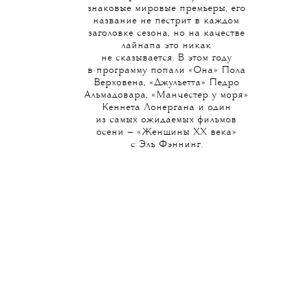
знаковые мировые премьеры, его
название не пестрит в каждом
заголовке сезона, но на качестве
лайнапа это никак
не сказывается. В этом году
в программу попали «Она» Пола
Верховена, «Джульетта» Педро
Альмадовара, «Манчестер у моря»
Кеннета Лонергана и один
из самых ожидаемых фильмов
осени — «Женщины ХХ века»
с Эль Фэннинг.