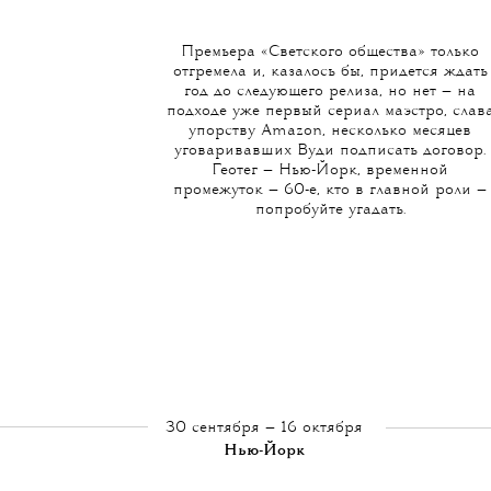
Премьера «Светского общества» только
отгремела и, казалось бы, придется ждать
год до следующего релиза, но нет — на
подходе уже первый сериал маэстро, cлав
упорству Amazon, несколько месяцев
уговаривавших Вуди подписать договор.
Геотег — Нью-Йорк, временной
промежуток — 60-е, кто в главной роли —
попробуйте угадать.
30 сентября — 16 октября
Нью-Йорк