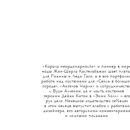
«Король неординарности» и пионер в мир
моды Жан-Шарль Кастельбажак шьет плать
для Рианны и Леди Гаги, а в его портфоли
работа над костюмами для «Секса в больш
городе», «Ангелов Чарли» и сотрудничеств
с Вуди Алленом, да и часть костюмов
героини Дайан Китон в «Энни Холл» — ег
рук дело. Немецкое издательство teNeues
в этом месяце выпустит альбом с работами
дизайнера, его авторскими комментариям
и личными письмами.