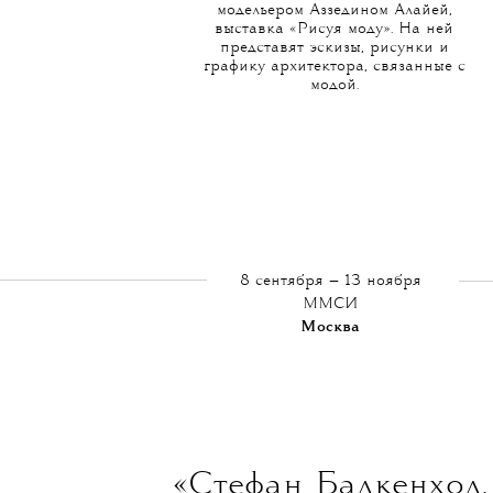
модельером Аззедином Алайей,
выставка «Рисуя моду». На ней
представят эскизы, рисунки и
графику архитектора, связанные с
модой.
8 сентября — 13 ноября
ММСИ
Москва
«Стефан Балкенхол.