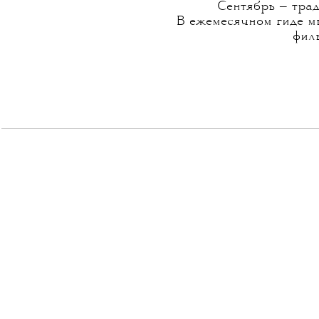
Сентябрь — тра
В ежемесячном гиде м
филь