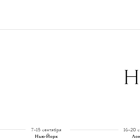
Н
7–15 сентября
16–20 
Нью-Йорк
Ло