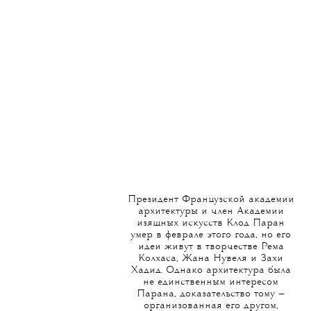
Президент Французской академии
архитектуры и член Академии
изящных искусств Клод Паран
умер в феврале этого года, но его
идеи живут в творчестве Рема
Колхаса, Жана Нувеля и Захи
Хадид. Однако архитектура была
не единственным интересом
Парана, доказательство тому —
организованная его другом,