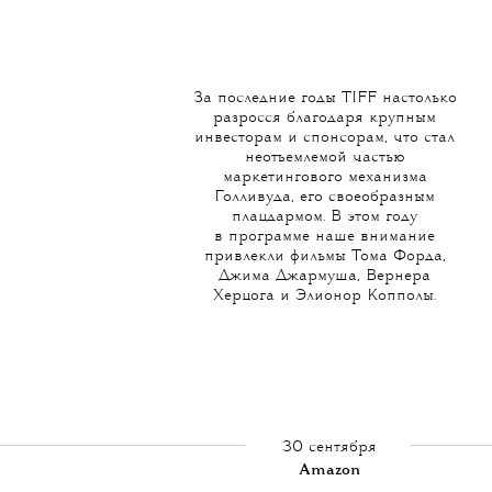
За последние годы TIFF настолько
разросся благодаря крупным
инвесторам и спонсорам, что стал
неотъемлемой частью
маркетингового механизма
Голливуда, его своеобразным
плацдармом. В этом году
в программе наше внимание
привлекли фильмы Тома Форда,
Джима Джармуша, Вернера
Херцога и Элионор Копполы.
30 сентября
Amazon