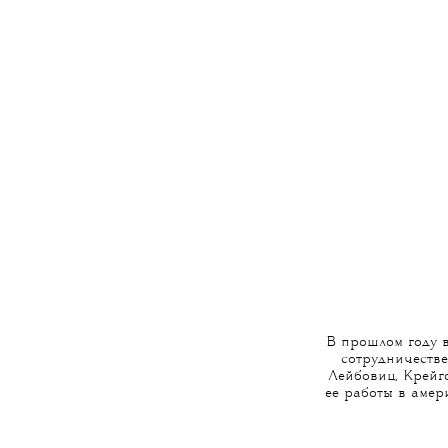
В прошлом году 
сотрудничеств
Лейбовиц, Крейг
ее работы в амер