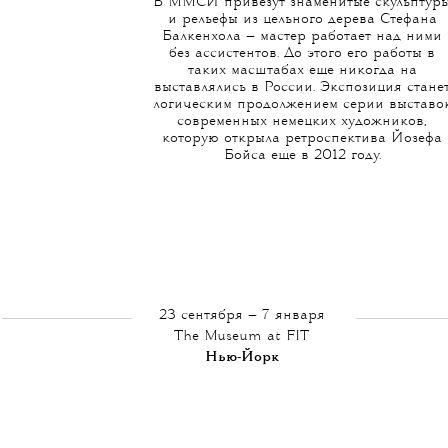
В ММСИ привезут знаменитые скульптур
и рельефы из цельного дерева Стефана
Балкенхола — мастер работает над ними
без ассистентов. До этого его работы в
таких масштабах еще никогда на
выставлялись в России. Экспозиция стане
логическим продолжением серии выставо
современных немецких художников,
которую открыла ретроспектива Йозефа
Бойса еще в 2012 году.
23 сентября — 7 января
The Museum at FIT
Нью-Йорк