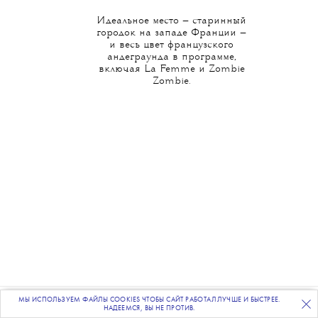
Идеальное место — старинный
городок на западе Франции —
и весь цвет французского
андеграунда в программе,
включая La Femme и Zombie
Zombie.
МЫ ИСПОЛЬЗУЕМ ФАЙЛЫ COOKIES ЧТОБЫ САЙТ РАБОТАЛ ЛУЧШЕ И БЫСТРЕЕ.
ПОДПИСЫВАЙТЕСЬ
НА НАШУ
ВЕЧЕРНЮЮ РАССЫЛКУ
НАДЕЕМСЯ, ВЫ НЕ ПРОТИВ.