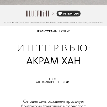
•
КУЛЬТУРА
INTERVIEW
ИНТЕРВЬЮ
:
АКРАМ ХАН
ТЕКСТ:
АЛЕКСАНДР ПЕРЕПЕЛКИН
ТЕКСТ:
Сегодня день рождения празднует
АЛЕКСАНДР ПЕРЕПЕЛКИН
британский танцовщик и хореограф