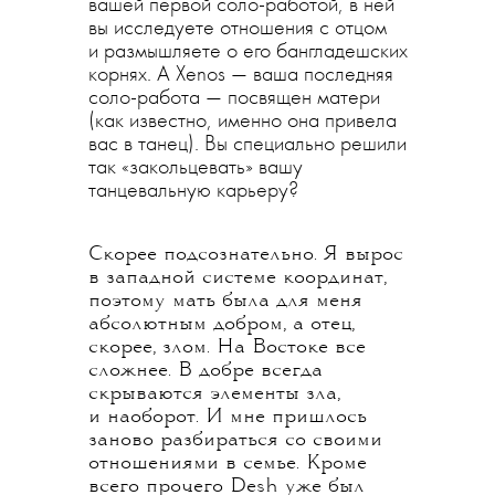
вашей первой соло-работой, в ней
вы исследуете отношения с отцом
и размышляете о его бангладешских
корнях. А Xenos — ваша последняя
соло-работа — посвящен матери
(как известно, именно она привела
вас в танец). Вы специально решили
так «закольцевать» вашу
танцевальную карьеру?
Скорее подсознательно. Я вырос
в западной системе координат,
поэтому мать была для меня
абсолютным добром, а отец,
скорее, злом. На Востоке все
сложнее. В добре всегда
скрываются элементы зла,
и наоборот. И мне пришлось
заново разбираться со своими
отношениями в семье. Кроме
всего прочего Desh уже был