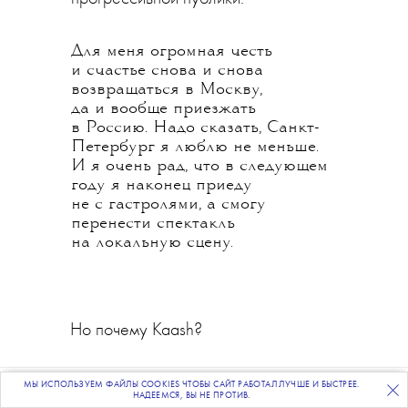
Для меня огромная честь
и счастье снова и снова
возвращаться в Москву,
да и вообще приезжать
в Россию. Надо сказать, Санкт-
Петербург я люблю не меньше.
И я очень рад, что в следующем
году я наконец приеду
не с гастролями, а смогу
перенести спектакль
на локальную сцену.
Но почему Kaash?
Потому что это мой первый
МЫ ИСПОЛЬЗУЕМ ФАЙЛЫ COOKIES ЧТОБЫ САЙТ РАБОТАЛ ЛУЧШЕ И БЫСТРЕЕ.
ПОДПИСЫВАЙТЕСЬ
НА НАШУ
ВЕЧЕРНЮЮ РАССЫЛКУ
НАДЕЕМСЯ, ВЫ НЕ ПРОТИВ.
проект как хореографа, и мне