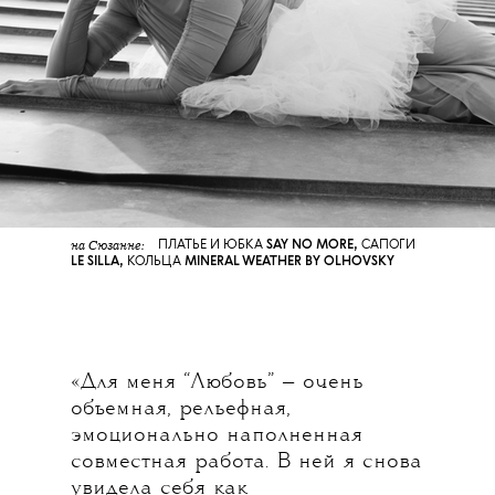
на Сюзанне:
ПЛАТЬЕ И ЮБКА
SAY NO MOR
E,
САПОГИ
LE SILLA
,
КОЛЬЦА
MINERAL WEATHER BY OLHOVSKY
«Для меня “Любовь” — очень
объемная, рельефная,
эмоционально наполненная
совместная работа. В ней я снова
увидела себя как