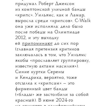
придумал Роберт Джексон
из комптонской уличной банды
«крипс». Уильямс, как и Ламар,
выросла среди «крипсов». С-Walk
она уже исполняла: дело было
после победы на Олимпиаде
2012, и эту выходку
ей
припоминают
до сих пор
(главная претензия критиков
заключалась в том, что Уильямс
якобы «прославляет группировку,
известную актами насилия»).
Синие куртки Серены
и Кендрика, вероятно, тоже
отсылка к «крипсам» — это
фирменный цвет банды
(«блады» же застолбили за собой
красный). В июне 2024-го