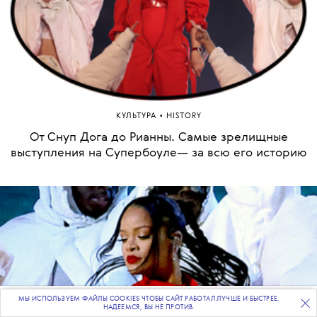
•
КУЛЬТУРА
HISTORY
От Снуп Дога до Рианны. Самые зрелищные
выступления на Супербоуле— за всю его историю
МЫ ИСПОЛЬЗУЕМ ФАЙЛЫ COOKIES ЧТОБЫ САЙТ РАБОТАЛ ЛУЧШЕ И БЫСТРЕЕ.
ПОДПИСЫВАЙТЕСЬ
НА НАШУ
ВЕЧЕРНЮЮ РАССЫЛКУ
НАДЕЕМСЯ, ВЫ НЕ ПРОТИВ.