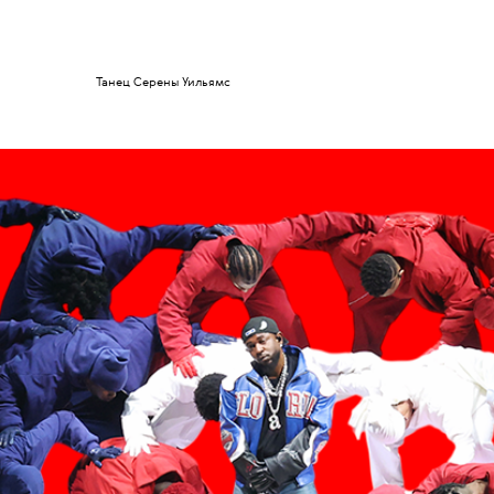
Танец Серены Уильямс