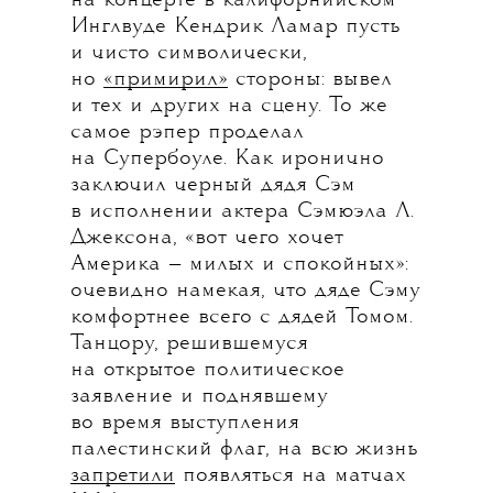
на концерте в калифорнийском
Инглвуде Кендрик Ламар пусть
и чисто символически,
но
«примирил»
стороны: вывел
и тех и других на сцену. То же
самое рэпер проделал
на Супербоуле. Как иронично
заключил черный дядя Сэм
в исполнении актера Сэмюэла Л.
Джексона, «вот чего хочет
Америка — милых и спокойных»:
очевидно намекая, что дяде Сэму
комфортнее всего с дядей Томом.
Танцору, решившемуся
на открытое политическое
заявление и поднявшему
во время выступления
палестинский флаг, на всю жизнь
запретили
появляться на матчах