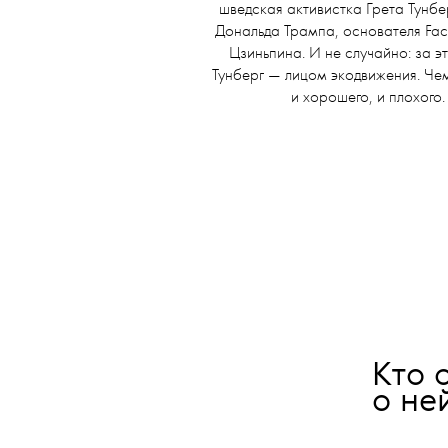
шведская активистка Грета Тунб
Дональда Трампа, основателя
Fac
Цзиньпина. И не случайно: за э
Тунберг — лицом экодвижения. Чем
и хорошего, и плохого.
Кто 
о не