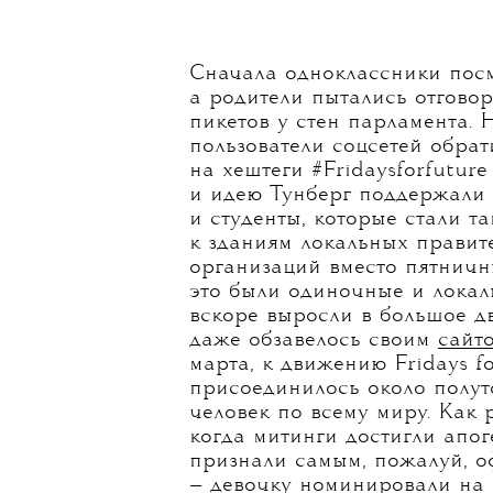
Сначала одноклассники посм
а родители пытались отговор
пикетов у стен парламента. 
пользователи соцсетей обра
на хештеги #Fridaysforfuture 
и идею Тунберг поддержали
и студенты, которые стали т
к зданиям локальных правит
организаций вместо пятничн
это были одиночные и локал
вскоре выросли в большое д
даже обзавелось своим
сайт
марта, к движению Fridays f
присоединилось около полу
человек по всему миру. Как р
когда митинги достигли апог
признали самым, пожалуй, 
— девочку
номинировали
на 