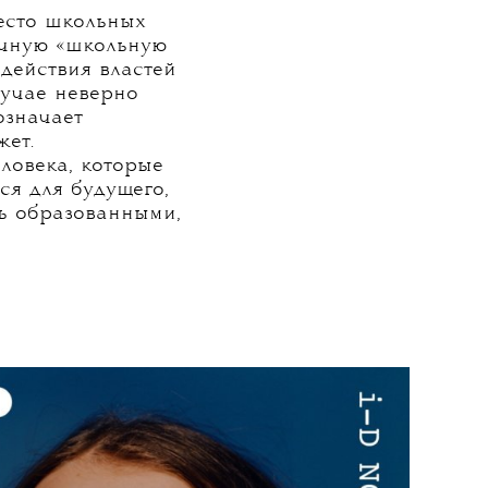
место школьных
очную «школьную
здействия властей
лучае неверно
означает
жет.
ловека, которые
ся для будущего,
ть образованными,