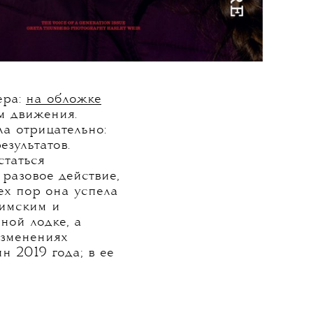
ера:
на обложке
м движения.
а отрицательно:
зультатов.
статься
 разовое действие,
ех пор она успела
Римским и
ной лодке, а
изменениях
 2019 года; в ее