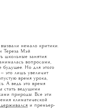
 вызвали немало критики.
и Тереза Мэй
ь школьные занятия:
анималась вопросами,
 будущее. Но для этого
 — это лишь увеличит
впустую время урока,
ь. А ведь это время
ы стать ведущими
ами природы. Все эти
ения климатической
держивался
и премьер-