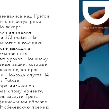
еивались над Гретой,
ить от регулярных
Но вскоре
тили внимание
и #Climatestrike,
 многие школьники
акже выходить
ельственных
ых уроков. Поначалу
ьные акции, которые
вижение, которое
ом
. Полгода спустя, 14
or Future
тора миллионов
аз к тому моменту,
ея, заслуги Греты
официальным образом
Нобелевскую премию