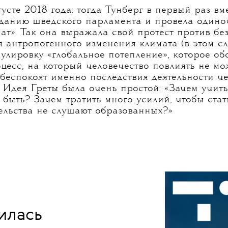
густе 2018 года: тогда Тунберг в первый раз в
зданию шведского парламента и провела один
мат». Так она выражала свой протест против бе
я антропогенного изменения климата (в этом с
улировку «глобальное потепление», которое об
цесс, на который человечество повлиять не мо
беспокоят именно последствия деятельности че
. Идея Греты была очень простой: «Зачем учить
 быть? Зачем тратить много усилий, чтобы ста
ельства не слушают образованных?»
илась