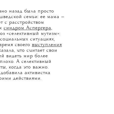
вно назад была просто
шведской семьи: ее мама —
ет с расстройством
ак
синдром Аспергера
,
оз «селективный мутизм»:
 социальных ситуациях,
 время своего
выступления
азала, что считает свои
ей видеть мир более
 плохо. А селективный
ты, когда это важно.
 добавила активистка
воими действиями.