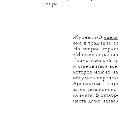
мира.
Журнал i-D
сдела
она в традиции и
На вопрос, горди
«Многие спрашива
Климатический кр
и становиться все
которое можно на
обсудить перспек
Арнольдом Шварце
затем резонансно
климата. В октяб
честь даже
назва