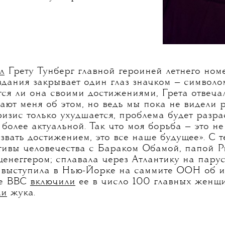
л
Грету Тунберг главной героиней летнего ном
здания закрывает один глаз значком — символо
тся ли она своими достижениями, Грета отвечал
ют меня об этом, но ведь мы пока не видели ре
изис только ухудшается, проблема будет разра
 более актуальной. Так что моя борьба — это не
звать достижением, это все наше будущее». С т
тивы человечества с Бараком Обамой, папой 
неггером; сплавала через Атлантику на парус
 выступила в Нью-Йорке на саммите ООН об 
ре BBC
включили
ее в число 100 главных женщин
ли
жука.