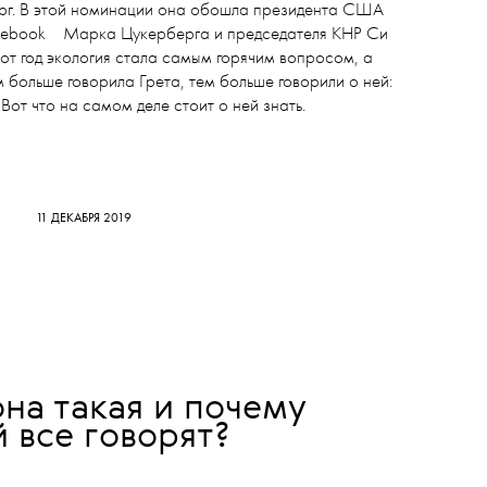
ерг. В этой номинации она обошла президента США
💧
ebook
Марка Цукерберга и председателя КНР Си
тот год экология стала самым горячим вопросом, а
 больше говорила Грета, тем больше говорили о ней:
 Вот что на самом деле стоит о ней знать.
11 ДЕКАБРЯ 2019
она такая и почему
й все говорят?