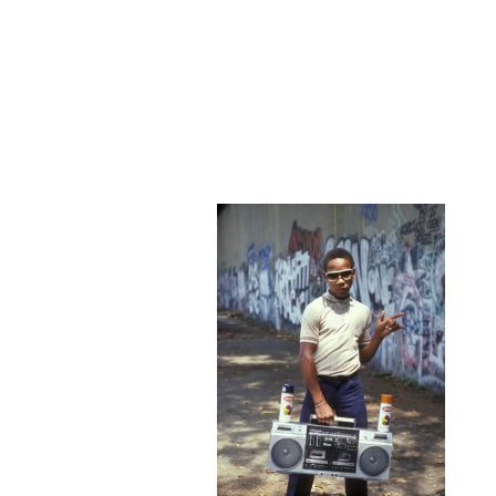
Выходит второй сезон «
Netflix, а также первого
режиссера «Великого Гэтс
музыкального сериала 
«Студии 54» воссо