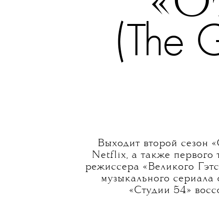
Стиль 
«О
(The 