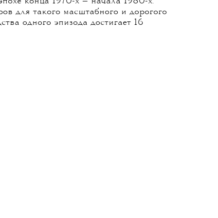
о приходит дерзкий уличный хип-хоп.
1970-х разыгрываются личные драмы:
я, проверка дружбы на прочность, путь
лливуда: режиссер Баз Лурман и его жена,
работавшие вместе над «Мулен Руж»
ок «Отжига» супруги собирали десять лет,
охе конца 1970-х — начала 1980-х.
ов для такого масштабного и дорогого
дства одного эпизода достигает 16