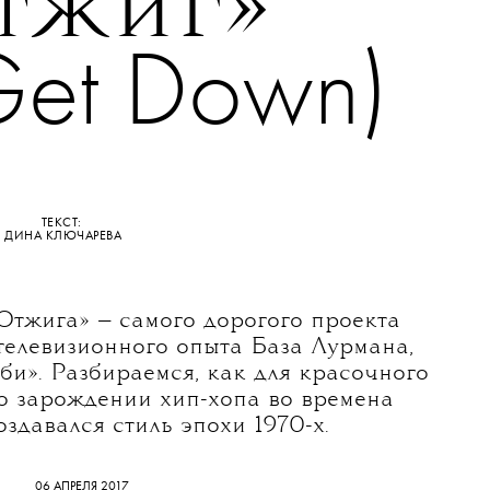
•
КУЛЬТУРА
STYLE
в сериал
тжиг»
Get Down)
ТЕКСТ:
ДИНА КЛЮЧАРЕВА