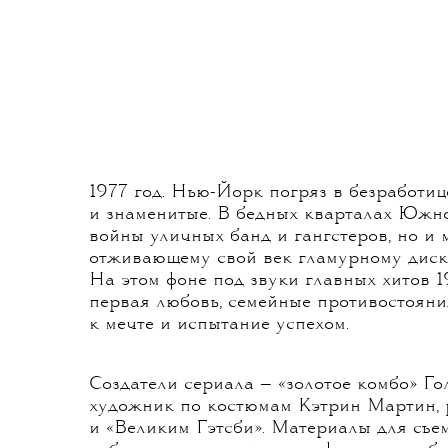
Отжига» — самого дорогого проекта
 телевизионного опыта База Лурмана,
би». Разбираемся, как для красочного
о зарождении хип-хопа во времена
здавался стиль эпохи 1970-х.
06 АПРЕЛЯ 2017
1977 год. Нью-Йорк погряз в безработице
и знаменитые. В бедных кварталах Южн
войны уличных банд и гангстеров, но и