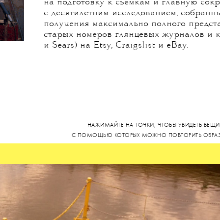
съемок «Мулен-Руж», но увы», — шутит К
Обладательница четырех премий «Оскар
сразу две должности — исполнительного
хотя на деле занималась одеждой только
отделом костюмеров остальные 11 серий
Хериане Сан Хуан. К моменту начала с
было несколько заметных работ — над 
«Секс, наркотики и рок-н-ролл» и «Аме
на подготовку к съемкам и главную со
с десятилетним исследованием, собранн
получения максимально полного предст
старых номеров глянцевых журналов и к
и Sears) на Etsy, Craigslist и eBay.