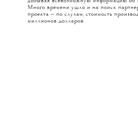
отживающему свой век гламурному диск
На этом фоне под звуки главных хитов 
первая любовь, семейные противостояни
к мечте и испытание успехом.
Создатели сериала — «золотое комбо» Го
художник по костюмам Кэтрин Мартин, 
и «Великим Гэтсби». Материалы для съем
добывая всевозможную информацию об эп
Много времени ушло и на поиск партнер
проекта — по слухам, стоимость произво
миллионов долларов.