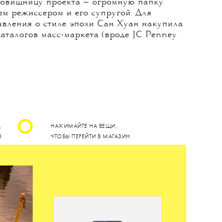
этрин.
» и пяти BAFTA, Мартин заняла в проекте
 продюсера и художника по костюмам,
 на съемках пилотной серии. Руководить
 шоу она поручила молодому стилисту
ъемок «Отжига» в портфолио Херианы уже
фильмом «Зеленый Фонарь» и сериалами
риканцы». Сан Хуан получила три месяца
кровищницу проекта — огромную папку
ым режиссером и его супругой. Для
авления о стиле эпохи Сан Хуан накупила
аталогов масс-маркета (вроде JC Penney