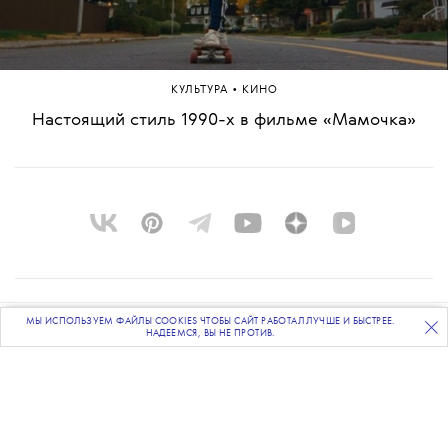
•
КУЛЬТУРА
КИНО
Настоящий стиль 1990-х в фильме «Мамочка»
О ПРОЕКТЕ
МЫ ИСПОЛЬЗУЕМ ФАЙЛЫ COOKIES ЧТОБЫ САЙТ РАБОТАЛ ЛУЧШЕ И БЫСТРЕЕ.
ПОДПИСЫВАЙТЕСЬ
НА НАШУ
ВЕЧЕРНЮЮ РАССЫЛКУ
НАДЕЕМСЯ, ВЫ НЕ ПРОТИВ.
КОМАНДА
BLUE LAB
КОНТАКТЫ