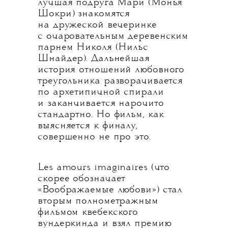
лучшая подруга Мари (Монья
Шокри) знакомятся
на дружеской вечеринке
с очаровательным деревенским
парнем Николя (Нильс
Шнайдер). Дальнейшая
история отношений любовного
треугольника разворачивается
по архетипичной спирали
и заканчивается нарочито
стандартно. Но фильм, как
выясняется к финалу,
совершенно не про это.
Les amours imaginaires (что
скорее обозначает
«Воображаемые любови») стал
вторым полнометражным
фильмом квебекского
вундеркинда и взял премию