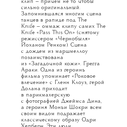
клип — причем не то чтобы
сильно оригинальный.
Запомнившаяся многим сцена
танцев в рапиде под The
Knife — оммаж клипу самих The
Knife «Pass This On» (снятому
режиссером «Чернобыля»
Йоханом Ренком). Сцена
с дождем из маршмеллоу
позаимствована
из «Загадочной кожи». Грегга
Араки. Одна из героинь
фильма упоминает «Роковое
влечение» с Гленн Клоуз, герой
Долана приходит
в парикмахерскую
с фотографией Джеймса Дина,
а героиня Моньи Шокри всем
своим видом подражает
классическому образу Одри
Хепберн. Эти люди