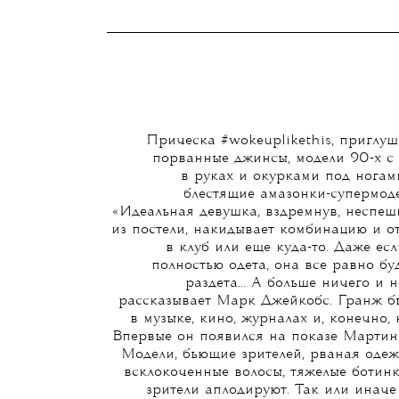
Прическа #wokeuplikethis, приглуш
порванные джинсы, модели 90-х c
в руках и окурками под ногами
блестящие амазонки-супермоде
«Идеальная девушка, вздремнув, неспеш
из постели, накидывает комбинацию и о
в клуб или еще куда-то. Даже есл
полностью одета, она все равно бу
раздета… А больше ничего и н
рассказывает Марк Джейкобс. Гранж б
в музыке, кино, журналах и, конечно, 
Впервые он появился на показе Мартин
Модели, бьющие зрителей, рваная одеж
всклокоченные волосы, тяжелые ботинк
зрители аплодируют. Так или иначе