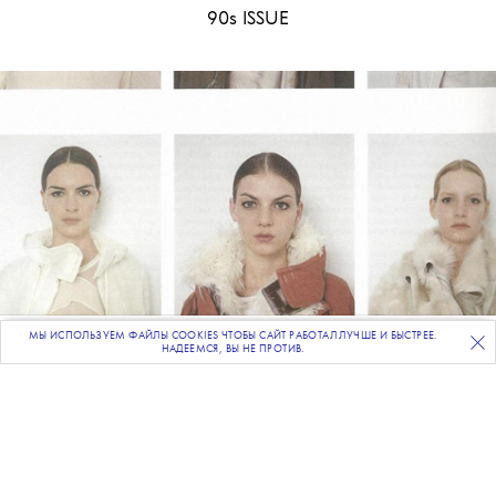
90s ISSUE
МЫ ИСПОЛЬЗУЕМ ФАЙЛЫ COOKIES ЧТОБЫ САЙТ РАБОТАЛ ЛУЧШЕ И БЫСТРЕЕ.
ПОДПИСЫВАЙТЕСЬ
НА НАШУ
ВЕЧЕРНЮЮ РАССЫЛКУ
НАДЕЕМСЯ, ВЫ НЕ ПРОТИВ.
•
МОДА
ИСТОРИЯ
Мода 90-х