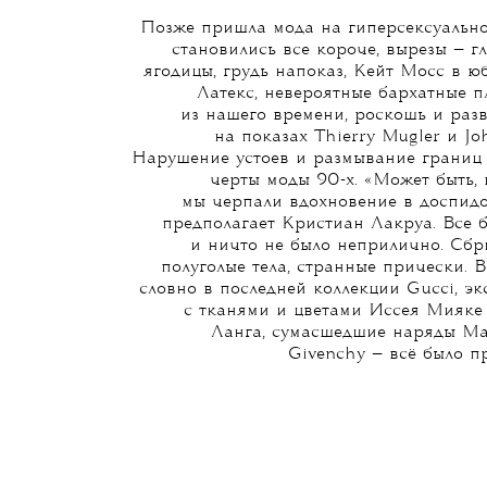
Позже пришла мода на гиперсексуально
становились все короче, вырезы — гл
ягодицы, грудь напоказ, Кейт Мосс в юб
Латекс, невероятные бархатные пл
из нашего времени, роскошь и раз
на показах Thierry Mugler и Joh
Нарушение устоев и размывание границ
черты моды 90-х. «Может быть, 
мы черпали вдохновение в доспидо
предполагает Кристиан Лакруа. Все 
и ничто не было неприлично. Сбр
полуголые тела, странные прически. В
словно в последней коллекции Gucci, э
с тканями и цветами Иссея Мияке
Ланга, сумасшедшие наряды Ма
Givenchy — всё было п