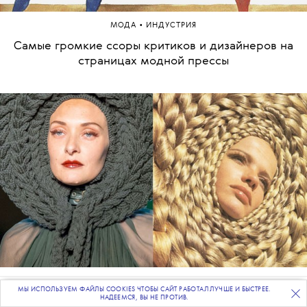
•
МОДА
ИНДУСТРИЯ
Самые громкие ссоры критиков и дизайнеров на
страницах модной прессы
•
МОДА
ТЕНДЕНЦИИ
МЫ ИСПОЛЬЗУЕМ ФАЙЛЫ COOKIES ЧТОБЫ САЙТ РАБОТАЛ ЛУЧШЕ И БЫСТРЕЕ.
ПОДПИСЫВАЙТЕСЬ
НА НАШУ
ВЕЧЕРНЮЮ РАССЫЛКУ
НАДЕЕМСЯ, ВЫ НЕ ПРОТИВ.
Jean Paul Gaultier Сouture Fall 2016 и Верушка в