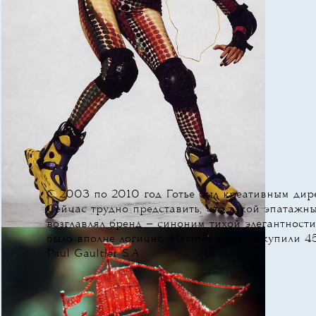
С 2003 по 2010 год Готье был креативным дир
Сейчас трудно представить, что такой эпатажн
возглавлял бренд — синоним тихой элегантности,
было вполне логично. Hermès даже выкупили 4
Paul Gaultier S.A