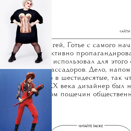
КАЙЛИ
Открытый гей, Готье с самого на
карьеры активно пропагандирова
эстетику и использовал для этого
ярких амбассадоров. Дело, напом
стартовало в шестидесятые, так ч
до конца XX века дизайнер был 
генератором пощечин обществен
морали.
ЧИТАЙТЕ ТАКЖЕ