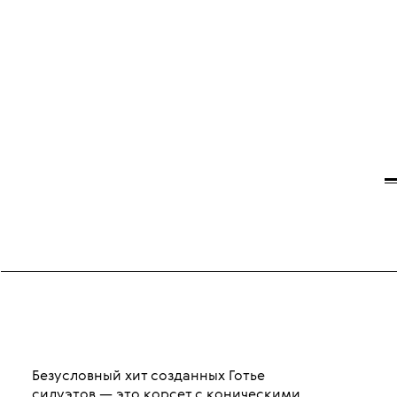
Безусловный хит созданных Готье
силуэтов — это корсет с коническими