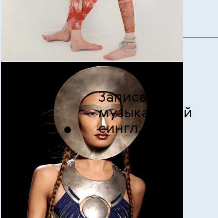
1.
Записать
музыкальный
сингл.