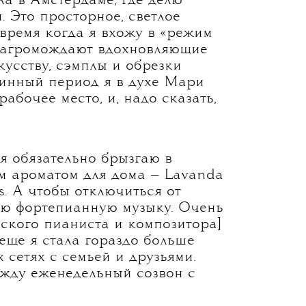
а в Амстердаме, где делю
. Это просторное, светлое
 время когда я вхожу в «режим
 загромождают вдохновляющие
кусству, сэмплы и обрезки
тинный период я в духе Мари
абочее место, и, надо сказать,
я обязательно брызгаю в
 ароматом для дома — Lavanda
s. А чтобы отключиться от
ю фортепианную музыку. Очень
ского пианиста и композитора]
еще я стала гораздо больше
 сетях с семьей и друзьями.
 жду еженедельный созвон с