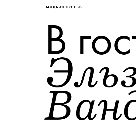
•
МОДА
ИНДУСТРИЯ
В гос
Эль
Ван