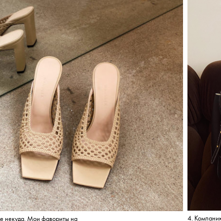
4. Компани
де некуда. Мои фавориты на