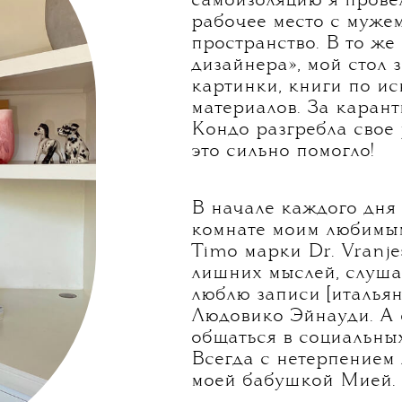
самоизоляцию я провел
рабочее место с мужем
пространство. В то же
дизайнера», мой стол
картинки, книги по ис
материалов. За каран
Кондо разгребла свое р
это сильно помогло!
В начале каждого дня 
комнате моим любимым
Timo марки Dr. Vranje
лишних мыслей, слуша
люблю записи [итальян
Людовико Эйнауди. А 
общаться в социальных
Всегда с нетерпением
моей бабушкой Мией.