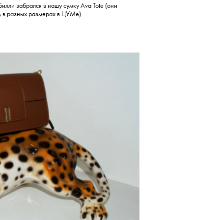
 Билли забрался в нашу сумку Ava Tote (они
ь
в разных размерах в ЦУМе).