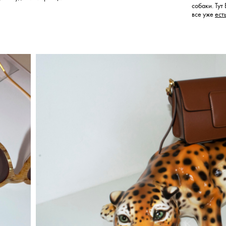
собаки. Тут
все уже
ест