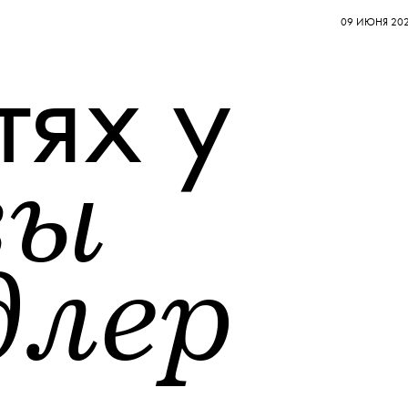
09 ИЮНЯ 20
тях у
зы
длер