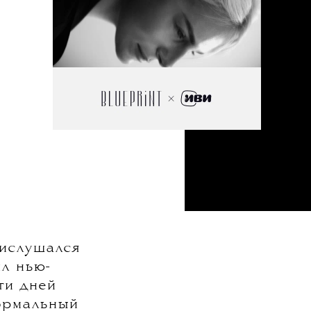
рислушался
л нью-
ти дней
ормальный