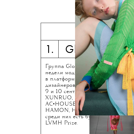
6 сентяб
1. Global Fashion 
Группа Global Fashion Collective
недели моды в Ванкувере, превр
в платформу для продвижения мо
дизайнеров, проведет несколько п
9 и 10 сентября. В лайн-апе — 9 
XUNRUO, MRHUA MRSHUA, Maria
AC•HOUSE, BAILUYU by Fu Wen
HAMON, Haus Zuk, Jessica Chang 
среди них есть будущие призер
LVMH Prize.