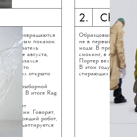
2. Christia
& Bone возвращаются
Образцовый выпускн
рандиозным показом.
не в первый раз уча
ал: основатель
моды. В прошлом году
середине августа,
смокинг, в котором з
. Он отказался
Портер вел красную 
 на то, что
В этом году ждем от 
осс решил открыто
стирающих границы м
строить
вой предвыборной
та США. В итоге Rag
, бывшее
объединят
технологии. Говорят,
дет настоящий робот,
& Bone адаптируется