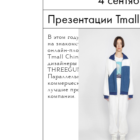
4 сентя
Презентации Tmall
В этом году организаторы NYFW
на знакомство с китайскими мар
онлайн-площадки Alibaba Tmall 
Tmall China Cool свои коллекци
дизайнеры из Азиатского региона
THREEGUN, RiZhuo, SONGTA и i
Параллельно с показами будет де
коммерческая поп-ап-выставка Ch
лучшие продукты покажут избра
компании.