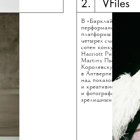
2. VFiles
В «Барклай-центре» 
перформанс победите
платформы для молод
четырех счастливчик
сотен конкурсантов, 
Harriott Рики Хариот
Martins Пьер Луи Ов
Королевскую академ
в Антверпене, — Нико
над показом приглас
и креативного консу
и фотографа Женевье
зрелищным.