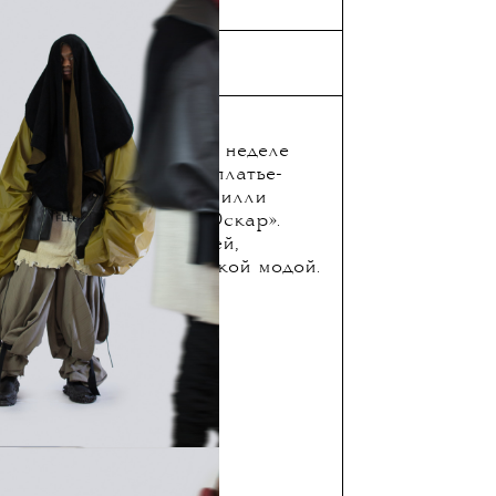
n Siriano
ик проекта «Подиум»
ствует в Нью-Йоркской неделе
 его имя прославило платье-
везда сериала «Поза» Билли
дорожку церемонии «Оскар».
дизайнера больше вещей,
ежду мужской и женской модой.