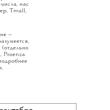
 числа, нас
р, Tmall,
оне —
азумеется,
 (отдельно
, Proenza
подробнее
х.