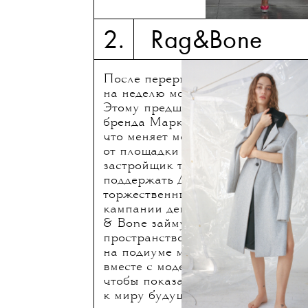
2. Rag&Bone
После перерыва в три года Rag 
на неделю моды в Нью-Йорке с г
Этому предшествовал мини-сканд
бренда Маркус Уэнрайт заявил в 
что меняет место проведения шоу
от площадки Hadson Yards в ответ
застройщик территории Стивен Р
поддержать Дональда Трампа и у
торжественный прием в честь но
кампании действующего президен
& Bone займут Skylight On Vesey
пространство фондовой биржи, и 
на подиуме моду, музыку, танец и 
вместе с моделями на подиум вый
чтобы показать, как одежда Rag 
к миру будущего.