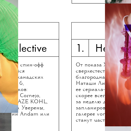
ря
7 
Collective
1. Helmut 
, проект спин-офф
От показа Хельмута 
атившийся
сверхестественного —
лодых канадских
благородная база вро
оказов 6,
Наташи Лион, ставш
участников:
ее сериала-хита «Мат
 Pia Cornejo,
скорее всего, будет с
jie, GLAZE KOHL,
за неделю до открыти
Studio. Уверены,
запланированного на
ы премий Andam или
галерее von ammon co
станут частью шоу.