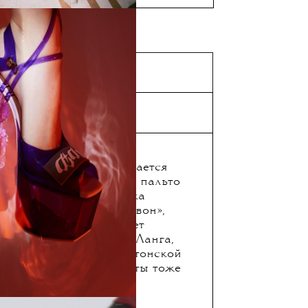
сентября
Lang
Ланга не ждем ничего
 дизайнеру отлично удается
де знаменитого серого пальто
его символом персонажа
решка». Зато «из ряда вон»,
ет-дизайн: показ пройдет
я выставки скульптур Ланга,
 14 сентября в вашингтонской
. Вероятно, арт-объекты тоже