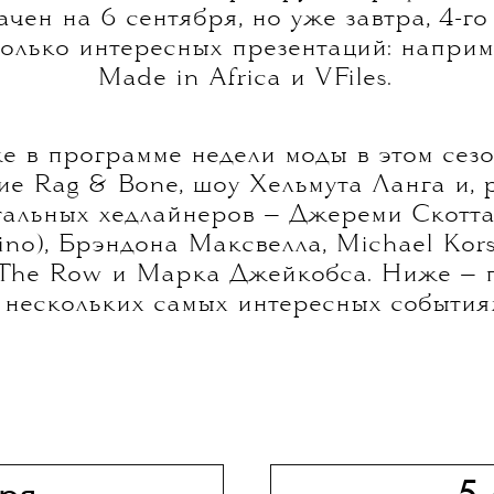
ачен на 6 сентября, но уже завтра, 4-го
олько интересных презентаций: наприме
Made in Africa и VFiles.
е в программе недели моды в этом сез
е Rag & Bone, шоу Хельмута Ланга и, р
тальных хедлайнеров — Джереми Скотта
ino), Брэндона Максвелла, Michael Kors
 The Row и Марка Джейкобса. Ниже — 
 нескольких самых интересных события