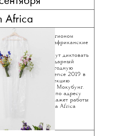
 сентября
 Africa
ор считает Африку регионом
льно заблуждается — африканские
я частью глобальной
вероятно, скоро начнут диктовать
ропе. Недавно легендарный
 Менкес провела ежегодную
ional Luxury Conference 2019 в
первые сделали коллекцию
дизайнером Палесой Мокубунг.
ю-Йорке 5 сентября по адресу
кт Made in Africa покажет работы
изайнеров — Maxhosa Africa