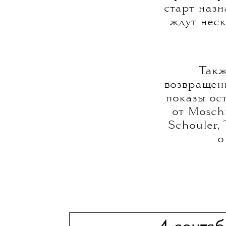
старт назн
ждут неск
Такж
возвращени
показы ос
от Mosch
Schouler,
о