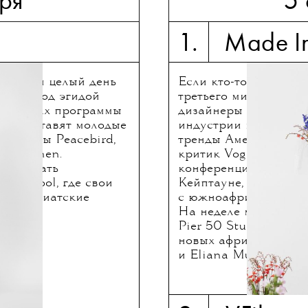
бря
5
1. Made In
 отвели целый день
Если кто-то до сих п
ками. Под эгидой
третьего мира, он си
в рамках программы
дизайнеры становятс
и представят молодые
индустрии и, вполне 
: бренды Peacebird,
тренды Америке и Ев
-am-chen.
критик Vogue Сьюзи
йствовать
конференцию Internat
ina Cool, где свои
Кейптауне, а H&M в
нные азиатские
с южноафриканским 
На неделе моды в Нь
Pier 50 Studios прое
новых африканских д
и Eliana Murargy.