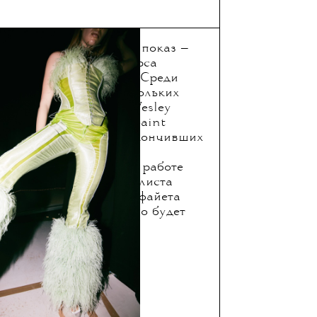
пройдет традиционный показ —
лей ежегодного конкурса
ых дизайнеров VFiles. Среди
ов, выбранных из нескольких
— основатель бренда Wesley
т, выпускник Central Saint
рэ и два модельера, окончивших
ию изящных искусств
 Верхаеген и Ди Ду. К работе
или нью-йоркского стилиста
льтанта Корнелиуса Лафайета
ву Эндрюс — шоу точно будет