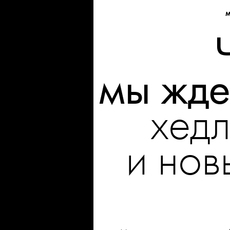
мы жд
хед
и нов