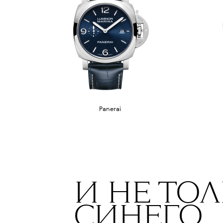
Panerai
И НЕ ТО
СИНЕГО