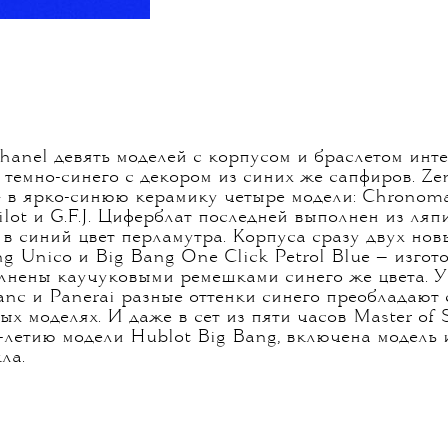
hanel девять моделей с корпусом и браслетом инте
 темно-синего с декором из синих же сапфиров. Ze
» в ярко-синюю керамику четыре модели: Chronomas
Pilot и G.F.J. Циферблат последней выполнен из ляп
 в синий цвет перламутра. Корпуса сразу двух нов
g Unico и Big Bang One Click Petrol Blue — изгот
лнены каучуковыми ремешками синего же цвета. У
anc и Panerai разные оттенки синего преобладают 
ых моделях. И даже в сет из пяти часов Master of 
летию модели Hublot Big Bang, включена модель 
ла.