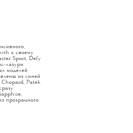
нсивного,
nith к своему
ter Sport, Defy
ис-лазури
ых моделей
овлены из синей
 Chopard, Patek
сразу
Sapphire,
из прозрачного