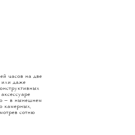
ей часов на две
м или даже
конструктивных
в аксессуаре
го — в нынешнем
о камерных,
смотрев сотню