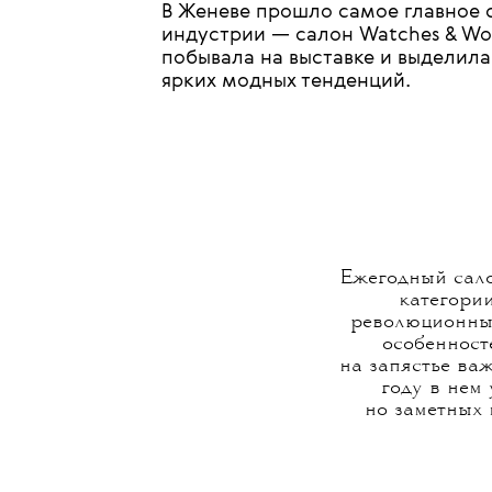
В Женеве прошло самое главное 
индустрии
—
салон Watches & Wo
побывала на выставке и выделила 
ярких модных тенденций.
Ежегодный сало
категории
революционный
особенносте
на запястье ва
году в нем
но заметных 