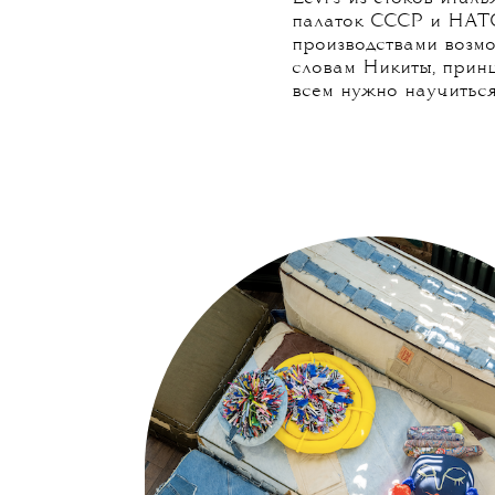
«Одно воспоминание и
какой-то момент папа
чтобы собрать то, что
проектах я всегда ст
рассказывает Даша. К
принципам устойчивог
Работая, дизайнеры п
Levi’s из стоков ита
палаток СССР и НАТО
производствами возмо
словам Никиты, принц
всем нужно научиться