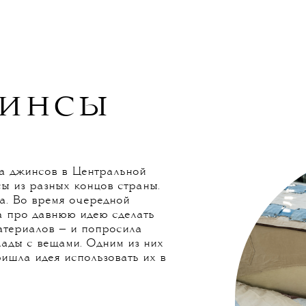
кресла, пиджаки и рубашки, аксессуары и
йчивое развитие, русский фольклор, вечная
училось, и рассказываем, как это вышло.
инсы