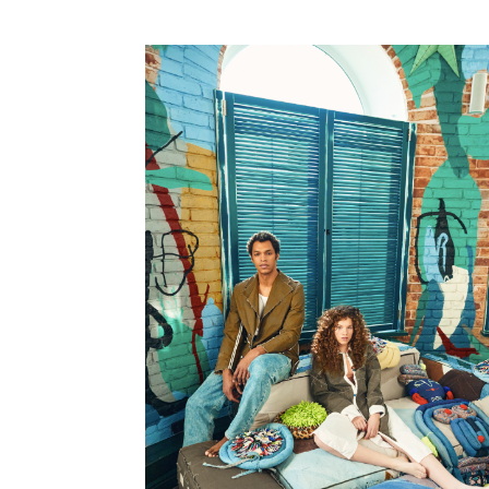
такую конфигурацию петчворка, чтобы это
рукоделием. Потому что всегда, когда стал
суперправильными формами, например, пыт
или квадрат, есть риск скатиться в примит
выбрать такой крой, который бы казался сл
абсолютно выверенным», — рассказывает Ни