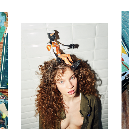
 не выглядело домашним
киваешься с
аешься очертить треугольник
ивность. Поэтому я предложил
учайным, но при этом был
кита.