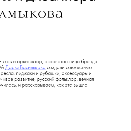
27 АПРЕЛЯ 2
хитектора
Дарьи
и дизайнера
ой
лмыкова
ков и архитектор, основательница бренда
EDA
Дарья Василькова
создали совместную