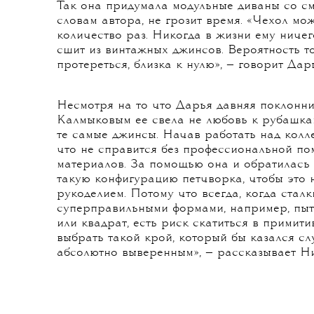
Все началось с джинсов, а точнее, со скла
Италии, куда привозят на сортировку джин
Первой на нем оказалась Дарья Васильков
рабочей поездки на фабрики она вспомнил
коллекцию предметов из переработанных м
коллег с производства показать местные ск
и оказался склад джинсов — там Дарье и п
создании мебели.
Так она придумала модульные диваны со см
словам автора, не грозит время. «Чехол м
количество раз. Никогда в жизни ему ничего
сшит из винтажных джинсов. Вероятность то
протереться, близка к нулю», — говорит Дарь
Несмотря на то что Дарья давняя поклонн
Калмыковым ее свела не любовь к рубашкам
те самые джинсы. Начав работать над колле
что не справится без профессиональной п
материалов. За помощью она и обратилась 