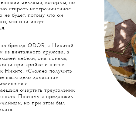
да джинсов в Центральной
сы из разных концов страны.
а. Во время очередной
а про давнюю идею сделать
атериалов — и попросила
лады с вещами. Одним из них
ришла идея использовать их в
енными чехлами, которым, по
ожно стирать неограниченное
 не будет, потому что он
го, что они могут
я.
ица бренда ODOR, с Никитой
 из винтажного кружева, а
кцией мебели, она поняла,
омощи при кройке и шитье
к Никите. «Сложно получить