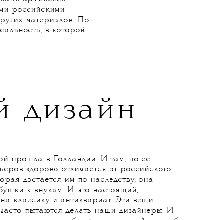
 на пикник, и в
 с мусорным пакетом,
 меня. И в своих
ужающей среде», —
ым, соответствует
ботанных материалов.
тканей, б/у джинсы
 ткани армейских
ыми российскими
других материалов. По
еальность, в которой
й дизайн