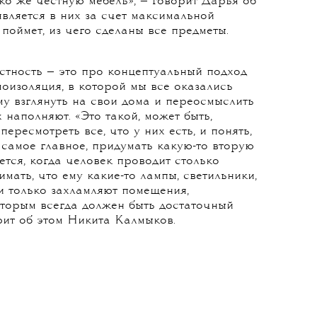
й прошла в Голландии. И там, по ее
ьеров здорово отличается от российского.
орая достается им по наследству, она
абушки к внукам. И это настоящий,
 на классику и антиквариат. Эти вещи
 часто пытаются делать наши дизайнеры. И
ько же честную мебель», — говорит Дарья об
вляется в них за счет максимальной
поймет, из чего сделаны все предметы.
стность — это про концептуальный подход
моизоляция, в которой мы все оказались
му взглянуть на свои дома и переосмыслить
 наполняют. «Это такой, может быть,
ересмотреть все, что у них есть, и понять,
 самое главное, придумать какую-то вторую
ется, когда человек проводит столько