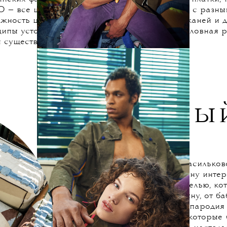
з моего детства связано с тем, как мы с папой пошли
 потерялся из вида. Оказалось, что он пошел по лесу
 осталось после других людей. Это очень повлияло на
аралась выразить идею необходимости заботы об окр
оллекция, разработанная вместе с Никитой Калмыков
о развития не только потому, что сделана из перера
рактически свели к нулю количество отходов. Отрезы 
льянских фабрик, найденные павловопосадские платки,
 — все шло в ход. Сейчас ребята обсуждают с разн
жность централизованно получать остатки тканей и 
ипы устойчивого развития — это новая безусловная р
 существовать.
Честны