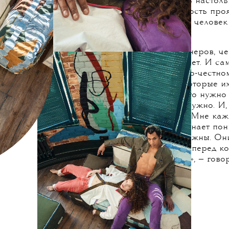
Часть детства Даши Васильково
словам, подход к дизайну интер
«Там люди живут с мебелью, кот
переходит от отца к сыну, от б
истинный дизайн, а не пародия
честнее, чем реплики, которые
мне захотелось создать настол
объектах REDA. Честность проя
прозрачности — любой человек 
Еще, по мнению дизайнеров, че
к тому, что нас окружает. И са
сейчас, заставит нас по-честно
ценность предметов, которые их
звоночек для людей, что нужно п
что им нужно, что не нужно. И,
жизнь для этих вещей. Мне каж