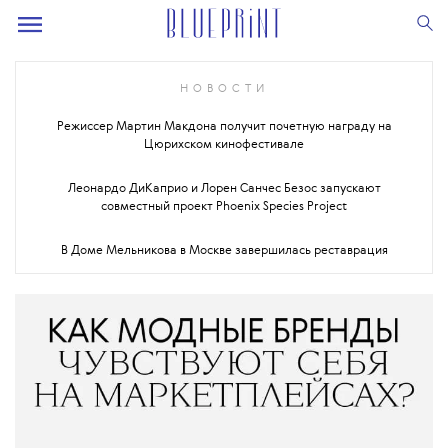
НОВОСТИ
Режиссер Мартин Макдона получит почетную награду на
Цюрихском кинофестивале
Леонардо ДиКаприо и Лорен Санчес Безос запускают
совместный проект Phoenix Species Project
В Доме Мельникова в Москве завершилась реставрация