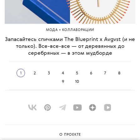
•
МОДА
КОЛЛАБОРАЦИИ
Запасайтесь спичками The Blueprint x Avgvst (и не
только). Все-все-все — от деревянных до
серебряных — в этом мудборде
1
2
3
4
5
6
7
8
9
10
О ПРОЕКТЕ