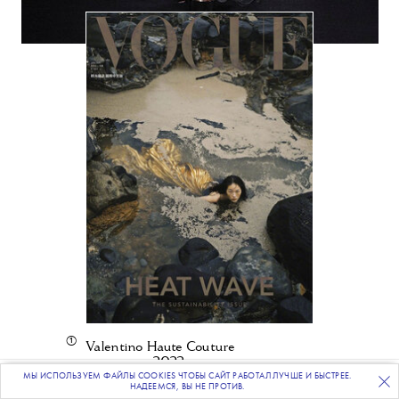
①
Valentino Haute Couture
весна-лето 2023
МЫ ИСПОЛЬЗУЕМ ФАЙЛЫ COOKIES ЧТОБЫ САЙТ РАБОТАЛ ЛУЧШЕ И БЫСТРЕЕ.
ПОДПИСЫВАЙТЕСЬ
НА НАШУ
ВЕЧЕРНЮЮ РАССЫЛКУ
НАДЕЕМСЯ, ВЫ НЕ ПРОТИВ.
②
Vogue Taiwan, январь 2022