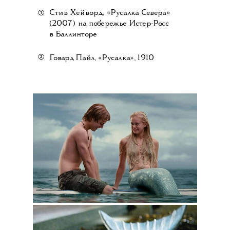
①
Стив Хейворд,
«Русалка Севера»
(
2007)
на побережье Истер-Росс
в Баллинторе
②
Говард Пайл, «Русалка», 1910