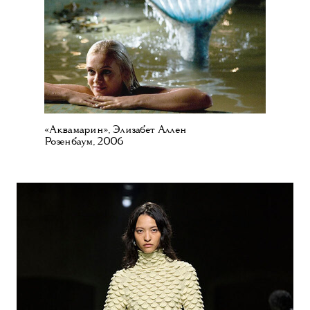
«Аквамарин», Элизабет Аллен
Розенбаум, 2006