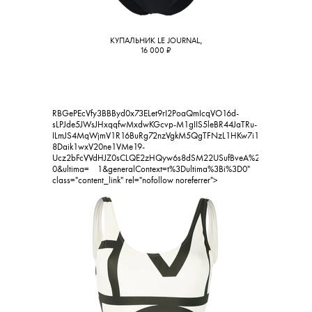
КУПАЛЬНИК LE JOURNAL,
16 000
₽
RBG
ePEcVfy3BBByd0x73ELet9rI2PoaQmIcqVO16d-
sLPJde5JWsJHxqqfwMxdwKGcvp-M1gIIS5leBR44JaTRu-
ILmJS4MqWjmV1R16BuRg72nzVgkM5QgTFNzL1HKw7i1wUb-
8Daik1wxV20ne1VMe19-
Ucz2bFcVVdHJZ0sCLQE2zHQyw6s8dSM22USufBveA%2C%2C&nid=5
💧
0&ultima=
1&generalContext=t%3Dultima%3Bi%3D0"
class="content_link" rel="nofollow noreferrer">