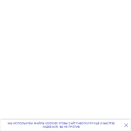
МЫ ИСПОЛЬЗУЕМ ФАЙЛЫ COOKIES ЧТОБЫ САЙТ РАБОТАЛ ЛУЧШЕ И БЫСТРЕЕ.
ТРУСЫ MY NYMPH, 1 190
₽
ПОДПИСЫВАЙТЕСЬ
НА НАШУ
ВЕЧЕРНЮЮ РАССЫЛКУ
НАДЕЕМСЯ, ВЫ НЕ ПРОТИВ.