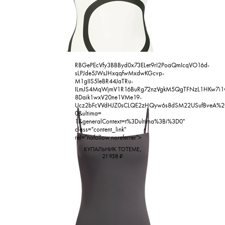
RBG
ePEcVfy3BBByd0x73ELet9rI2PoaQmIcqVO16d-
sLPJde5JWsJHxqqfwMxdwKGcvp-
M1gIIS5leBR44JaTRu-
ILmJS4MqWjmV1R16BuRg72nzVgkM5QgTFNzL1HKw7i1
8Daik1wxV20ne1VMe19-
Ucz2bFcVVdHJZ0sCLQE2zHQyw6s8dSM22USufBveA%2
💧
0&ultima=
1&generalContext=t%3Dultima%3Bi%3D0"
class="content_link"
rel="nofollow noreferrer">
КУПАЛЬНИК TOTEME,
21 938
₽