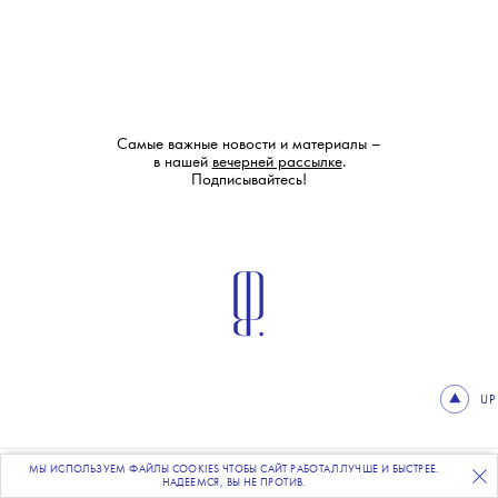
Самые важные новости и материалы –
в нашей
вечерней рассылке
.
Подписывайтесь!
UP
МЫ ИСПОЛЬЗУЕМ ФАЙЛЫ COOKIES ЧТОБЫ САЙТ РАБОТАЛ ЛУЧШЕ И БЫСТРЕЕ.
ПОДПИСЫВАЙТЕСЬ
НА НАШУ
ВЕЧЕРНЮЮ РАССЫЛКУ
НАДЕЕМСЯ, ВЫ НЕ ПРОТИВ.
ЧИТАЙТЕ ТАКЖЕ