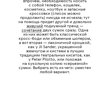
Впрочем, необходимость носить
с собой телефон, кошелек,
косметику, ноутбук и запасные
кроссовки (список можно
продолжить) никуда не исчезла; тут
на помощь придет другой и довольно
живучий
подиумный тренд —
сочетание
двух сумок сразу. Одна
из них может быть классической
кросс-боди или объемным шопером,
а вот вторая — лаконичной крошкой,
как у Jil Sander, украшенной
жемчугом и кистями в лучших
традициях театральных кисетов, как
у Peter Pilotto, или похожая
на кукольную копию «серьезной»
сумки. Выбрать есть из чего: уместен
любой вариант.