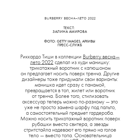
BURBERRY ВЕСНА—ЛЕТО 2022
ТЕКСТ:
ЗАЛИНА АМИРОВА
ФОТО:
GETTY IMAGES, АРХИВЫ
ПРЕСС-СЛУЖБ
Риккардо Тиши в коллекции
Burberry весна—
лето 2022
сделал из худи манишку:
трикотажный воротник с капюшоном
он предлагает носить поверх тренча. Другие
дизайнеры тоже придумали свои варианты:
манишка идет сразу с панамой,
превращается в топ, жилет или воротник
от тренча. Более того, стилизовать
аксессуар теперь можно по-разному — это
уже не просто замена шарфу под пальто,
а самостоятельный предмет гардероба.
Можно носить трикотажный воротник поверх
рубашки вместо свитера, а звезды
стритстайла надевают его прямо на голое
тело — вместо топа. Основательница