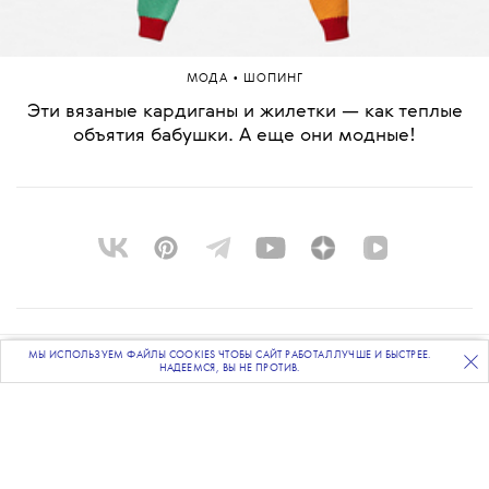
•
МОДА
ШОПИНГ
Эти вязаные кардиганы и жилетки — как теплые
объятия бабушки. А еще они модные!
О ПРОЕКТЕ
МЫ ИСПОЛЬЗУЕМ ФАЙЛЫ COOKIES ЧТОБЫ САЙТ РАБОТАЛ ЛУЧШЕ И БЫСТРЕЕ.
ПОДПИСЫВАЙТЕСЬ
НА НАШУ
ВЕЧЕРНЮЮ РАССЫЛКУ
НАДЕЕМСЯ, ВЫ НЕ ПРОТИВ.
КОМАНДА
BLUE LAB
КОНТАКТЫ