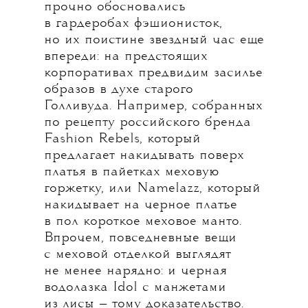
прочно обосновались
в гардеробах фэшионисток,
но их поистине звездный час еще
впереди: на предстоящих
корпоративах предвидим засилье
образов в духе старого
Голливуда. Например, собранных
по рецепту российского бренда
Fashion Rebels, который
предлагает накидывать поверх
платья в пайетках меховую
горжетку, или Namelazz, который
накидывает на черное платье
в пол короткое меховое манто.
Впрочем, повседневные вещи
с меховой отделкой выглядят
не менее нарядно: и черная
водолазка Idol с манжетами
из лисы — тому доказательство.