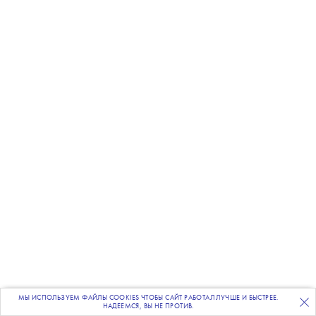
МЫ ИСПОЛЬЗУЕМ ФАЙЛЫ COOKIES ЧТОБЫ САЙТ РАБОТАЛ ЛУЧШЕ И БЫСТРЕЕ.
ПОДПИСЫВАЙТЕСЬ
НА НАШУ
ВЕЧЕРНЮЮ РАССЫЛКУ
НАДЕЕМСЯ, ВЫ НЕ ПРОТИВ.