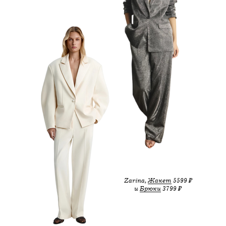
Zarina,
Жакет
5599 ₽
и
Брюки
3799 ₽