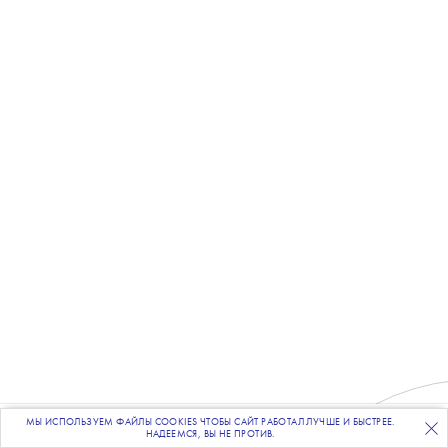
МЫ ИСПОЛЬЗУЕМ ФАЙЛЫ COOKIES ЧТОБЫ САЙТ РАБОТАЛ ЛУЧШЕ И БЫСТРЕЕ.
ПОДПИСЫВАЙТЕСЬ
НА НАШУ
ВЕЧЕРНЮЮ РАССЫЛКУ
НАДЕЕМСЯ, ВЫ НЕ ПРОТИВ.