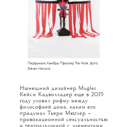
Перфоманс Кембры Пфахлер The Hole, фото:
Steven Harwick
Нынешний дизайнер Mugler
Кейси Кадволладер еще в 2019
году уловил рифму между
философией дома, каким его
придумал Тьери Мюглер —
провокационной сексуальностью
и театральщиной с элементами