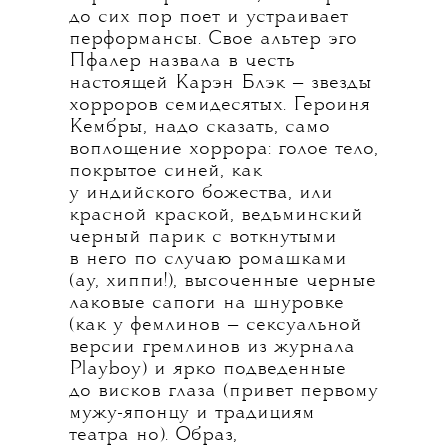
до сих пор поет и устраивает
перформансы. Свое альтер эго
Пфалер назвала в честь
настоящей Карэн Блэк — звезды
хорроров семидесятых. Героиня
Кембры, надо сказать, само
воплощение хоррора: голое тело,
покрытое синей, как
у индийского божества, или
красной краской, ведьминский
черный парик с воткнутыми
в него по случаю ромашками
(ау, хиппи!), высоченные черные
лаковые сапоги на шнуровке
(как у фемлинов — сексуальной
версии гремлинов из журнала
Playboy) и ярко подведенные
до висков глаза (привет первому
мужу-японцу и традициям
театра но). Образ,