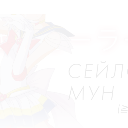
СЕЙЛ
МУН
(