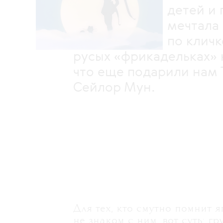
детей и подрос
мечтала о вол
по кличке Луна,
русых «фрикадельках» 
что еще подарили нам 
Сейлор Мун.
Для тех, кто смутно помнит 
не знаком с ним, вот суть: г