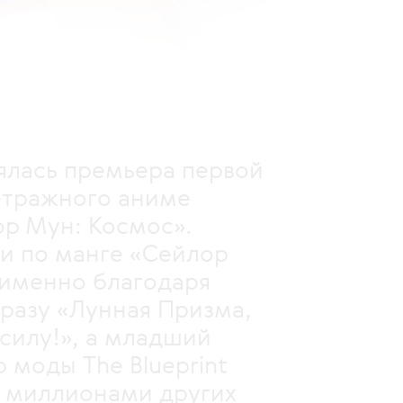
оялась премьера первой
етражного аниме
р Мун: Космос».
и по манге «Сейлор
 именно благодаря
разу «Лунная Призма,
, а младший
The Blueprint
ионами других