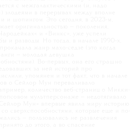
ется с межгалактическими (и, надо
и) злодеями в перерывах между вполне
 и шопингом. Это сегодня, в 2023-м,
ажает оригинальностью — поколения,
‎Чародейках«‎ и «‎Винкс», уже успели
ы и разводы. Но тогда, в начале 1990-х,
прокачала жанр махо-сёдзё (это когда
анги — молодая девушка
обностями). Во-первых, она его страшно
ледовавших за ней историй про
слили, упомянем и тот факт, что в начале
тов о Сейлор Мун переваливало
 например, количество веб-страниц о Микки-
 попсовом мультперсонаже — недотягивало
 «Сейлор Мун» впервые явила миру историю
 со сверхспособностями, которые еще и по-
жались — пользовались не развлечения
принято до этого, а во спасение