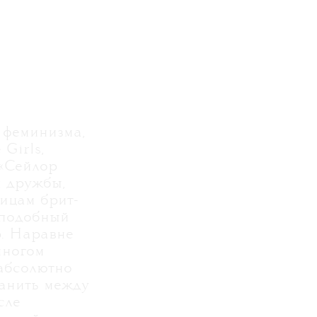
 феминизма,
Girls,
 «Сейлор
 дружбы,
ницам брит-
оподобный
р. Наравне
многом
 абсолютно
ранить между
сле