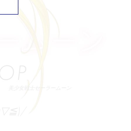
ОР
美少女戦士セーラームーン
≧▽≦)/