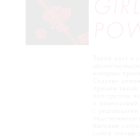
GIR
PO
Такой каст и 
захлестнувшую 
которым припи
Скауты» демон
причем такой,
поп-группы, е
и изменчивый,
с решающими б
подстегивалас
бытовые ситуа
собой теплые 