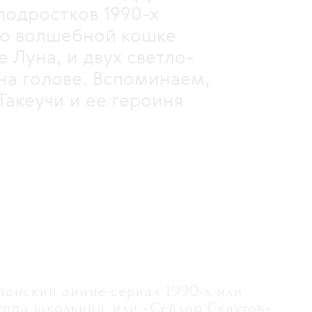
тков 1990-х
шебной кошке
 и двух светло-
на голове. Вспоминаем,
Такеучи и ее героиня
японский аниме-сериал 1990-х или
руппа школьниц, или «Сейлор Скаутов»,