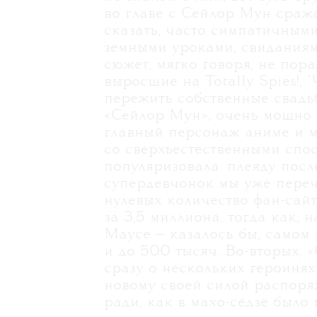
во главе с Сейлор Мун сража
сказать, часто симпатичным
земными уроками, свиданиями
сюжет, мягко говоря, не пор
выросшие на Totally Spies!, "
пережить собственные свадьб
«Сейлор Мун», очень мощно 
главный персонаж аниме и м
со сверхъестественными спос
популяризовала: плеяду пос
супердевчонок мы уже перечи
нулевых количество фан-сай
за 3,5 миллиона, тогда как,
Маусе — казалось бы, самом
и до 500 тысяч. Во-вторых,
сразу о нескольких героинях
новому своей силой распоря
ради, как в махо-сёдзё было 