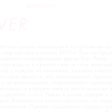
L
女の子のパワー
WER
сеттинг удачно наложились на третью волну
мир как раз в начале 1990-х. Еще до Spice 
сывают популяризацию фразы Girl Power,
стрировали в прямом смысле силу женской
 где у каждой из компании, подобно участ
сть свой яркий (и, что немаловажно, правд
 а не выхолощенно стереотипный) характе
итвами, в которых победа воительниц во 
ь дружбой, о Girl Power в аниме говорят и
ции. Влюбиться в одного мальчика, но сох
отношения. Прийти поддержать подругу по