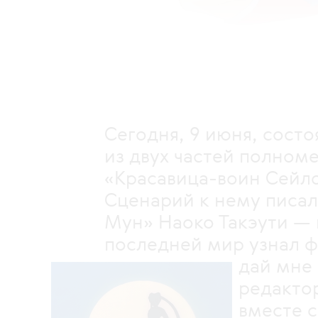
Сегодня, 9 июня, сост
из двух частей полном
«Красавица-воин Сейло
Сценарий к нему писал
Мун» Наоко Такэути —
последней мир узнал ф
дай мне силу!»
редактор моды 
вместе с милл