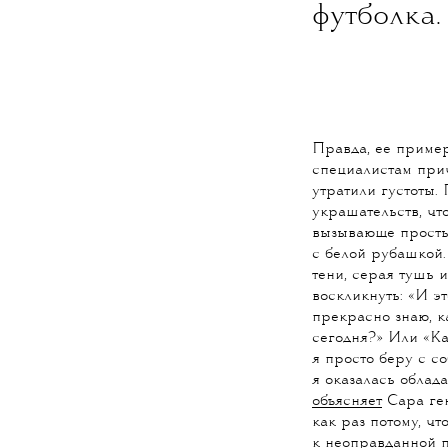
футболка
Правда, ее приме
специалистам при
утратили густоты.
украшательств, чт
вызывающе просты
с белой рубашкой
тени, серая тушь и
воскликнуть: «И э
прекрасно знаю, к
сегодня?» Или «Ка
я просто беру с с
я оказалась облад
объясняет
Сара ген
как раз потому, ч
к неоправданной 