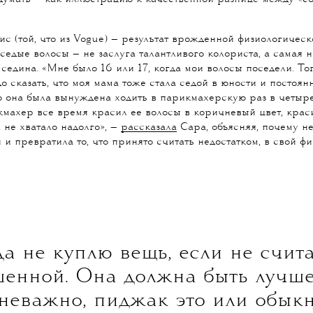
 (той, что из Vogue) — результат врожденной физиологическ
 седые волосы — не заслуга талантливого колориста, а самая 
 седина.
«Мне было 16 или 17, когда мои волосы поседели. То
до сказать, что моя мама тоже стала седой в юности и постоя
о она была вынуждена ходить в парикмахерскую раз в четыре
махер все время красил ее волосы в коричневый цвет, крас
 не хватало надолго», —
рассказала
Сара, объясняя, почему не
и и превратила то, что принято считать недостатком, в свой ф
да не куплю вещь, если не счит
шенной. Она должна быть лучше
 неважно, пиджак это или обык