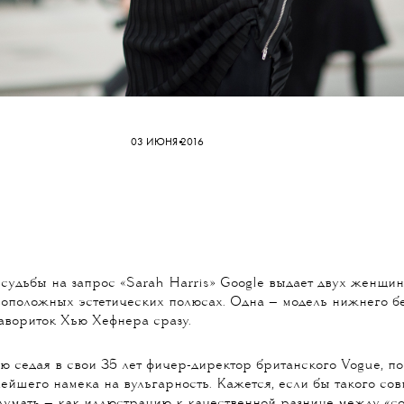
•
03 ИЮНЯ 2016
судьбы на запрос «Sarah Harris» Google выдает двух женщи
воположных эстетических полюсах. Одна — модель нижнего б
авориток Хью Хефнера сразу.
ю седая в свои 35 лет фичер-директор британского Vogue, п
лейшего намека на вульгарность. Кажется, если бы такого сов
думать — как иллюстрацию к качественной разнице между «coo