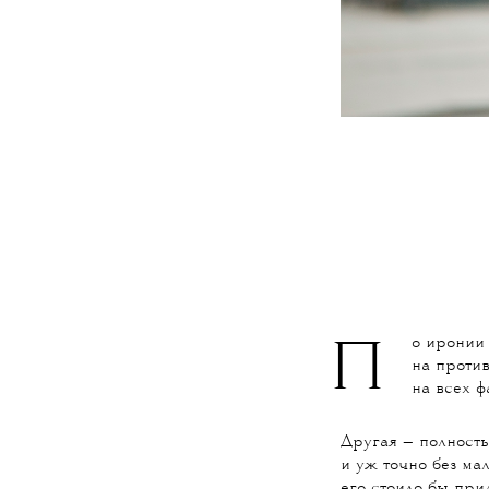
о иронии 
П
на проти
на всех ф
Другая — полность
и уж точно без ма
его стоило бы при