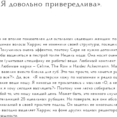
. Я довольно привередлива»
​.
р не вполне показателен для остальных седеющих женщин: п
чинам волосы Харрис не изменили своей структуры, поседел
 Получилось очень эффектно, поэтому Саре не нужно дополни
обы выделяться в пестрой толпе Недель моды. Она носит оче
е (учитывая специфику ее работы) вещи. Любимый комплект
. Любимые марки — Céline, The Row и Haider Ackermann. М
 вазелин вместо блеска для губ. Это так просто, что хочется 
то все?!». Да, все. «Я мастерски хожу по магазинам и редко о
акие вещи ношу. Я никогда не просыпаюсь с мыслью «О, а ке
к я хочу сегодня выглядеть?» Поэтому мне легко собираться
обой то, что ношу каждый день. Может быть, это немного скучн
ательницей 25 идеальных рубашек. Но поверьте, все они абсо
иальный в своей простоте подход. Он зацепил ее многочисл
то выгодно выделяет Харрис на фоне других модных редактор
пышности.