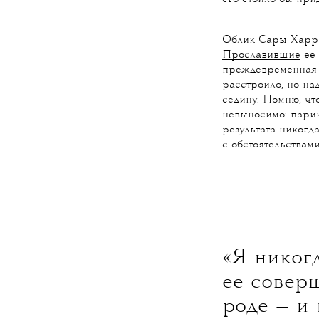
Облик Сары Харрис
Прославившие
ее
преждевременная
расстроило, но на
седину. Помню, чт
невыносимо: парик
о
результата никогда
с обстоятельствам
«Я никог
ее совер
роде — и