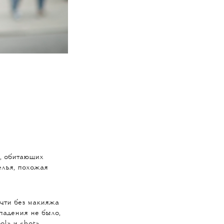
н, обитающих
елья, похожая
очти без макияжа
падения не было,
l» и «hot».