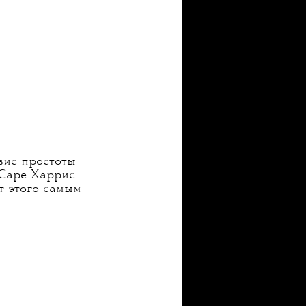
зис простоты
к Саре Харрис
т этого самым