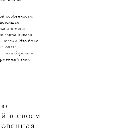
ой особенности.
настоящая
гда это меня
нно закрашивала
 недели. Это было
ил опять —
 стала бороться
ирменный знак.
аю
й в своем
новенная