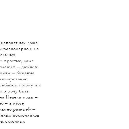
о непонятным даже
и равномерно и не
тельных
нь простые, даже
 одежды — джинсы
акияж — бежевые
разочарованно
шибаюсь, потому что
м я хочу быть
 на Недели моды —
о — в итоге
лютно разные!» —
енных поклонников
ов, склонных