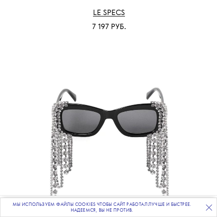
LE SPECS
7 197 РУБ.
МЫ ИСПОЛЬЗУЕМ ФАЙЛЫ COOKIES ЧТОБЫ САЙТ РАБОТАЛ ЛУЧШЕ И БЫСТРЕЕ.
ПОДПИСЫВАЙТЕСЬ
НА НАШУ
ВЕЧЕРНЮЮ РАССЫЛКУ
НАДЕЕМСЯ, ВЫ НЕ ПРОТИВ.