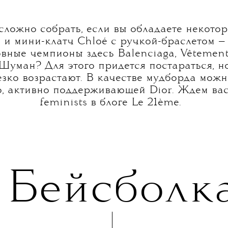
есложно собрать, если вы обладаете некото
 и мини-клатч Chloé с ручкой-браслетом —
вные чемпионы здесь Balenciaga, Vêtements
Шуман? Для этого придется постараться, н
зко возрастают. В качестве мудборда можн
 активно поддерживающей Dior. Ждем вас 
feminists в блоге Le 21ème.
Бейсболк