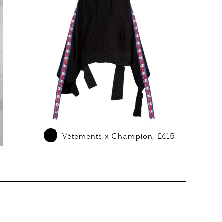
Vêtements x Champion, £615