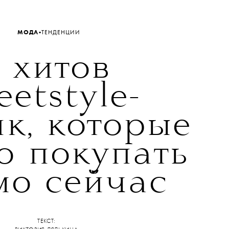
•
МОДА
ТЕНДЕНЦИИ
 хитов
eetstyle-
к, которые
о покупать
мо сейчас
ТЕКСТ: