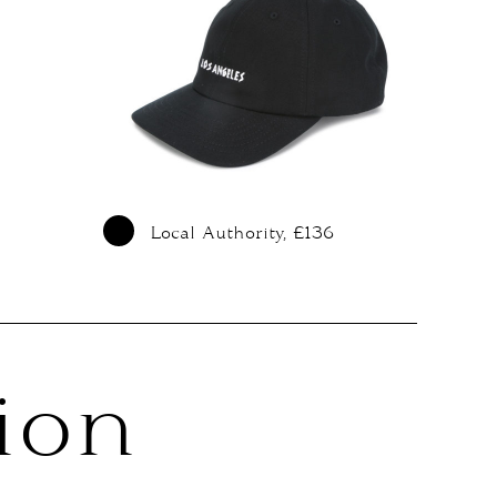
Local Authority, £136
ion