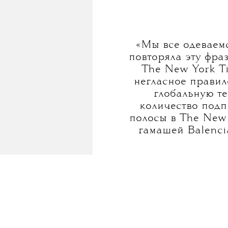
«Мы все одеваемс
повторяла эту фраз
The New York T
негласное правил
глобальную т
количество подп
полосы в The New 
гамашей Balenci