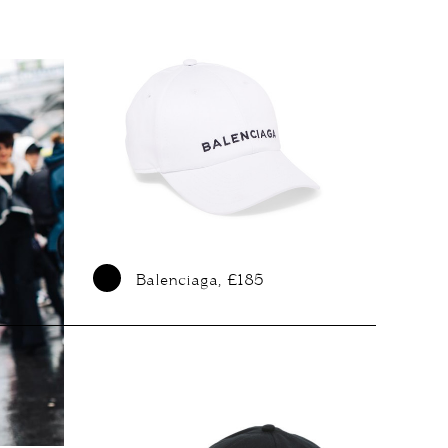
Balenciaga, £185