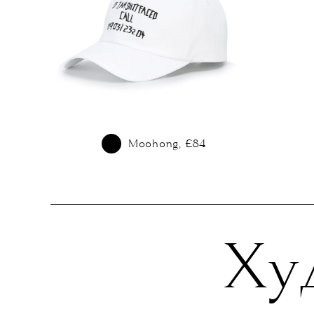
Moohong, £84
Ху