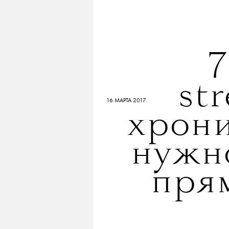
7
str
16 МАРТА 2017
хрони
нужн
пря