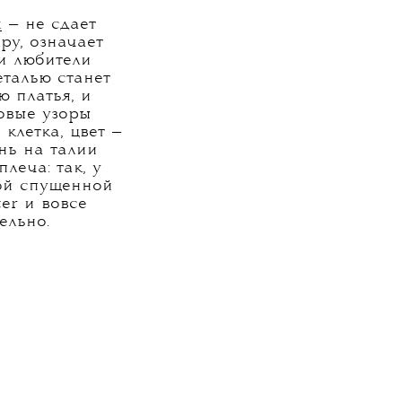
х
— не сдает
ру, означает
и любители
еталью станет
 платья, и
новые узоры
клетка, цвет —
нь на талии
леча: так, у
той спущенной
er и вовсе
ельно.