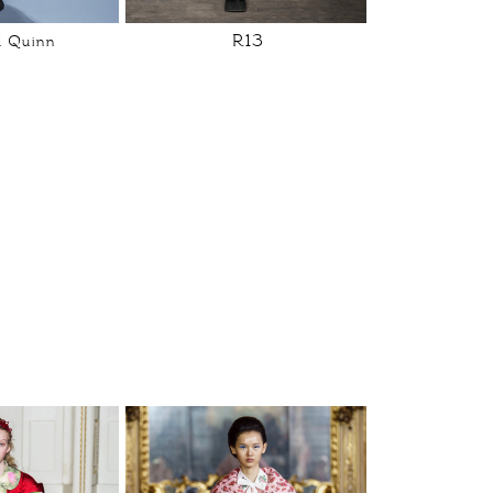
R13
d Quinn