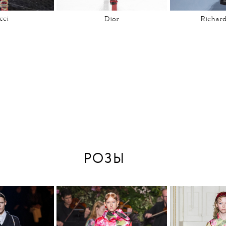
cci
Dior
Richar
РОЗЫ