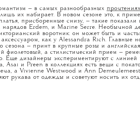
омантизм — в самых разнообразных
прочтения
 лишь их набирает. В новом сезоне это, к приме
платья, присборенные снизу, — такие показали 
 нарядов Erdem, и Marine Serre. Необычной д
кторианский воротник: он может быть и частью
аксессуаром, как у Alessandra Rich. Главные 
о сезона — принт в крупные розы и английская 
 фиолетовый, а стилистический прием — реме
о. Еще дизайнеры экспериментируют с линией п
, Asai и Preen в коллекциях есть вещи с пока
еча, а Vivienne Westwood и Ann Demeulemeest
яют рукава от одежды и советуют носить их отд