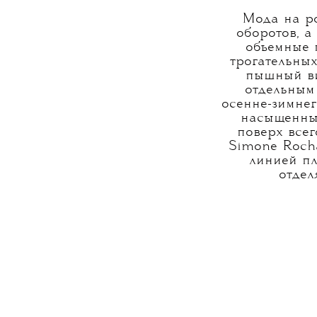
Мода на р
оборотов, а
объемные 
трогательных
пышный ви
отдельным 
осенне-зимнег
насыщенный
поверх всег
Simone Rocha
линией пл
отдел