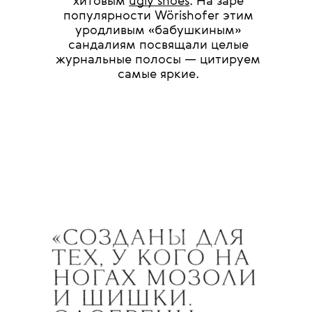
хитовым
ugly shoes
. На заре
популярности Wörishofer этим
уродливым «бабушкиным»
сандалиям посвящали целые
журнальные полосы — цитируем
самые яркие.