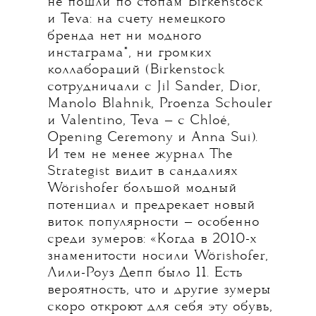
не пошли по стопам Birkenstock
и Teva: на счету немецкого
бренда нет ни модного
инстаграма*, ни громких
коллабораций (Birkenstock
сотрудничали с Jil Sander, Dior,
Manolo Blahnik, Proenza Schouler
и Valentino, Teva — с Chloé,
Opening Ceremony и Anna Sui).
И тем не менее журнал The
Strategist видит в сандалиях
Wörishofer большой модный
потенциал и предрекает новый
виток популярности — особенно
среди зумеров: «Когда в 2010-х
знаменитости носили Wörishofer,
Лили-Роуз Депп было 11. Есть
вероятность, что и другие зумеры
скоро откроют для себя эту обувь,