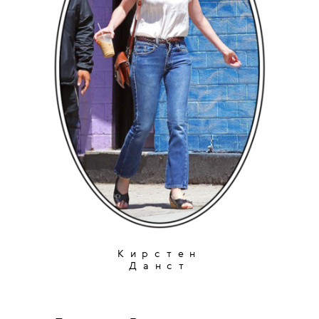
Кирстен
Данст