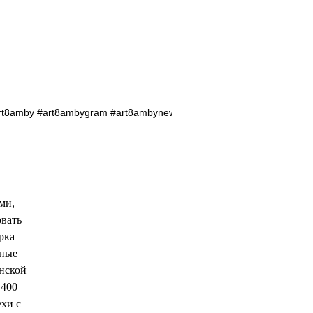
zine #art8amby #art8ambygram #art8ambynews #art8ambyfashion #run
ми,
овать
рка
тные
нской
 400
ехи с