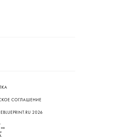
ЛКА
СКОЕ СОГЛАШЕНИЕ
BLUEPRINT.RU 2026
—
 на
м
k,