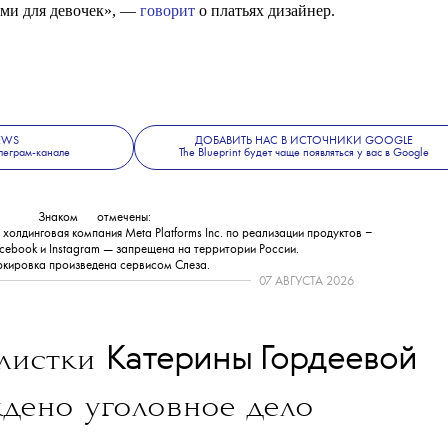
ми для девочек», —
говорит
о платьях дизайнер.
NEWS
ДОБАВИТЬ НАС В ИСТОЧНИКИ GOOGLE
леграм-канале
The Blueprint будет чаще появляться у вас в Google
Знаком
💧
отмечены:
олдинговая компания Meta Platforms Inc. по реализации продуктов ‒
cebook и Instagram — запрещена на территории России.
кировка произведена сервисом
Слеза
.
07 АВГУСТА 2026
💧
Катерины Гордеевой
листки
дено уголовное дело