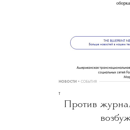
оборка
THE BLUEPRINT 
Больше новостей в нашем те
Американская транснациональная х
социальных сетей Fa
Мар
НОВОСТИ
•
СОБЫТИЯ
T
Против журна
возбуж