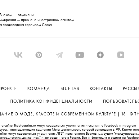
Знаком
💧
отмечены:
имировна — признана иностранным агентом.
а произведена сервисом
Слеза
.
ПРОЕКТЕ
КОМАНДА
BLUE LAB
КОНТАКТЫ
РАССЫ
ПОЛИТИКА КОНФИДЕНЦИАЛЬНОСТИ
ПОЛЬЗОВАТЕЛЬ
НИЕ О МОДЕ, КРАСОТЕ И СОВРЕМЕННОЙ КУЛЬТУРЕ | 18+ © THE
На сайте Theblueprint.ru могут содержаться упоминания и ссылки на Facebook и Instagram 
сурсы, принадлежащие компании Meta, деятельность которой запрещена в РФ. Кроме того
сайте могут содержаться упоминания ЛГБТ, признанного Верховным судом "международны
кстремистским движением" и запрещенного в России. Вся информация и ссылки на Faceboo