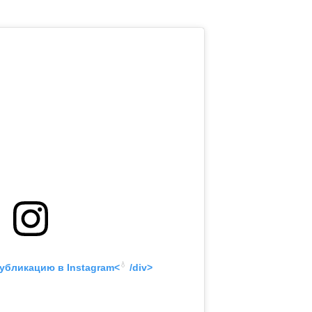
💧
публикацию в
 Instagram<
 /div>