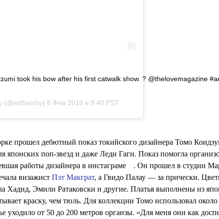
izumi took his bow after his first catwalk show. ? @thelovemaga
y
(@art8amby)
8 Фев 2019 в 9:40 PST
рке прошел дебютный показ токийского дизайнера Томо Коидзу
ля японских поп-звезд и даже Леди Гаги. Показ помогла организ
💧
евшая работы дизайнера в
инстаграме
. Он прошел в студии Ма
ечала визажист
Пэт Макграт
, а Гвидо Палау — за прически. Цве
ла Хадид, Эмили Ратаковски и другие. Платья выполнены из япо
ывает краску, чем тюль. Для коллекции Томо использовал около
ье уходило от 50 до 200 метров органзы. «Для меня они как досп