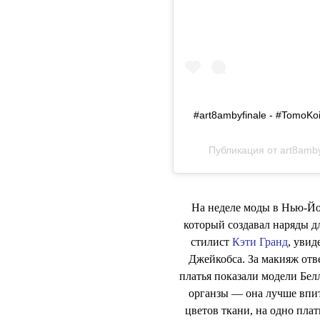
#art8ambyfinale - #TomoKo
Публикация от
art8amb
На неделе моды в Нью-Йо
который создавал наряды д
стилист
Кэти Гранд
, увид
Джейкобса. За макияж отв
платья показали модели Бел
органзы — она лучше впит
цветов ткани, на одно плат